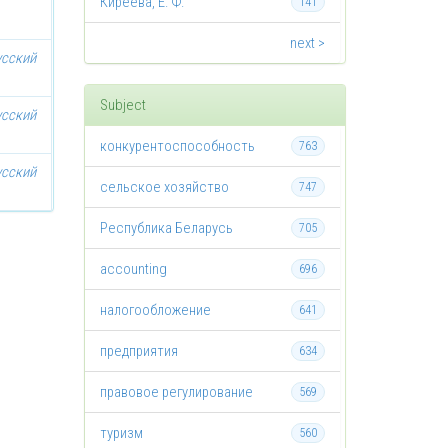
Киреева, Е. Ф.
141
next >
усский
Subject
усский
конкурентоспособность
763
усский
сельское хозяйство
747
Республика Беларусь
705
accounting
696
налогообложение
641
предприятия
634
правовое регулирование
569
туризм
560