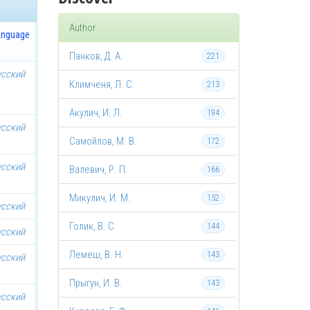
Author
anguage
Панков, Д. А.
221
усский
Климченя, Л. С.
213
Акулич, И. Л.
194
усский
Самойлов, М. В.
172
усский
Валевич, Р. П.
166
Микулич, И. М.
152
усский
Голик, В. С.
144
усский
Лемеш, В. Н.
143
усский
Прыгун, И. В.
143
усский