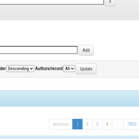
rder
Authors/record
previous
1
2
3
4
...
7820