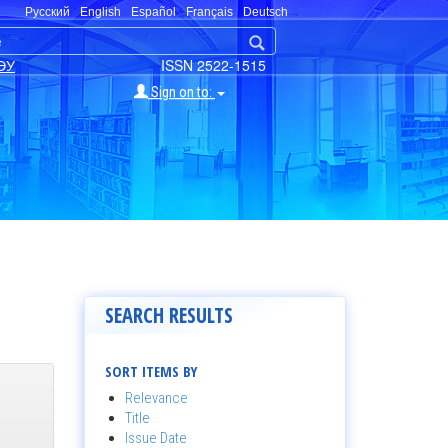
Русский
English
Español
Français
Deutsch
ЭУ
ISSN 2522-1515
Sign on to:
SEARCH RESULTS
SORT ITEMS BY
Relevance
Title
Issue Date