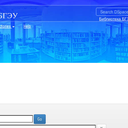
БГЭУ
Библиотека БГ
ctories
Help