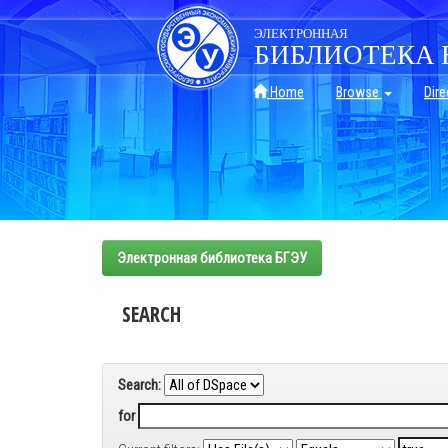
Skip
navigation
ЭЛЕКТРОННАЯ
БИБЛИОТЕКА 
Home
Browse
Dire
Электронная библиотека БГЭУ
SEARCH
Search:
for