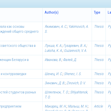
Author(s)
Type
L
ала как основы
Якимович, А. С.
;
Yakimovich, A.
Thesis
Р
еждений общего среднего
S.
советского общества в
Лукша, К. А.
;
Гузаревич, В. А.
;
Thesis
Р
Luksha, K. A.
;
Guzarevich, V. A.
женщин Беларуси в
Иванова, В.
;
Фалей, Д.
Thesis
Р
 и контрразведки
Шенец, И. С.
;
Shenec, I. S.
Thesis
Р
Зинович, Д. В.
;
Zinovich, D. V.
Thesis
Р
стей студентов разных
Шляхтенок, Т. О.
;
Shlyahtenok,
Thesis
Р
T. O.
 предприятием
Макарец, М. Н.
;
Малыш, М. Н.
;
Article
Р