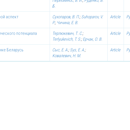
Перебийнос, В. И.
;
Руденко, В.
Б.
вой аспект
Сухопаров, В. П.
;
Suhoparov, V.
Article
Р
P.
;
Чичина, Е. В.
ического потенциала
Терлюкевич, Т. С.
;
Article
Р
Terlyukevich, T. S.
;
Ерчак, О. В.
ике Беларусь
Сыс, Е. А.
;
Sys, E. A.
;
Article
Р
Ковалевич, Н. М.