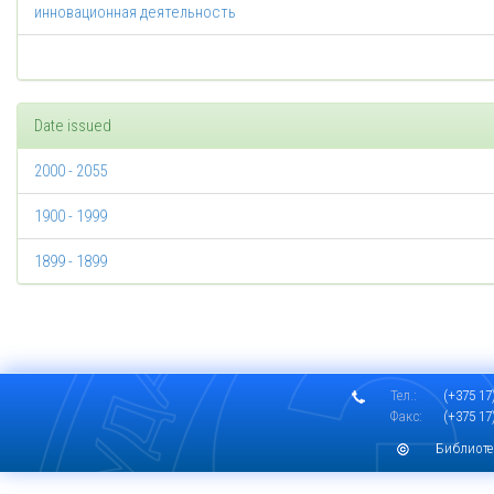
инновационная деятельность
Date issued
2000 - 2055
1900 - 1999
1899 - 1899
Тел.:
(+375 17)
Факс:
(+375 17)
Библиоте