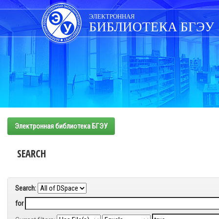
Skip
navigation
ЭЛЕКТРОННАЯ
БИБЛИОТЕКА БГЭУ
Электронная библиотека БГЭУ
SEARCH
Search:
for