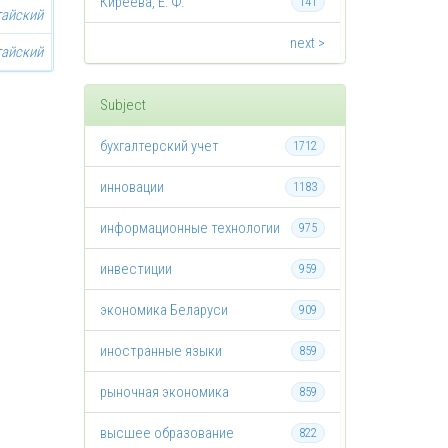
Киреева, Е. Ф.
141
тайский
next >
тайский
Subject
бухгалтерский учет
1712
инновации
1183
информационные технологии
975
инвестиции
959
экономика Беларуси
909
иностранные языки
859
рыночная экономика
859
высшее образование
822