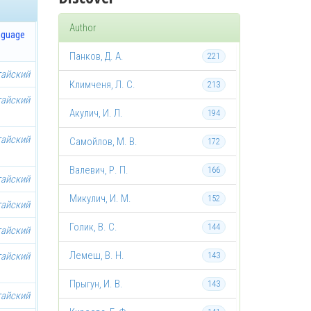
Author
nguage
Панков, Д. А.
221
тайский
Климченя, Л. С.
213
тайский
Акулич, И. Л.
194
тайский
Самойлов, М. В.
172
Валевич, Р. П.
166
тайский
Микулич, И. М.
152
тайский
Голик, В. С.
144
тайский
Лемеш, В. Н.
тайский
143
Прыгун, И. В.
143
тайский