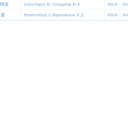
施情况
Goloschapov, M.
;
Голощапов, М. А.
Article
Ки
之道
Baranovskaya, V.
;
Барановская, В. Д.
Article
Ки