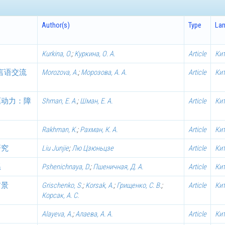
Author(s)
Type
La
Kurkina, O.
;
Куркина, О. А.
Article
Ки
言语交流
Morozova, A.
;
Морозова, А. А.
Article
Ки
驱动力：障
Shman, E. A.
;
Шман, Е. А.
Article
Ки
Rakhman, K.
;
Рахман, К. А.
Article
Ки
研究
Liu Junjie
;
Лю Цзюньцзе
Article
Ки
系
Pshenichnaya, D.
;
Пшеничная, Д. А.
Article
Ки
前景
Grischenko, S.
;
Korsak, A.
;
Грищенко, С. В.
;
Article
Ки
Корсак, А. С.
Alayeva, A.
;
Алаева, А. А.
Article
Ки