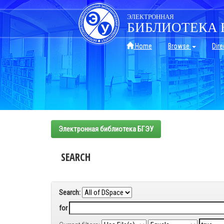
Skip
navigation
ЭЛЕКТРОННАЯ
БИБЛИОТЕКА 
Home
Browse
Dire
Электронная библиотека БГЭУ
SEARCH
Search:
for