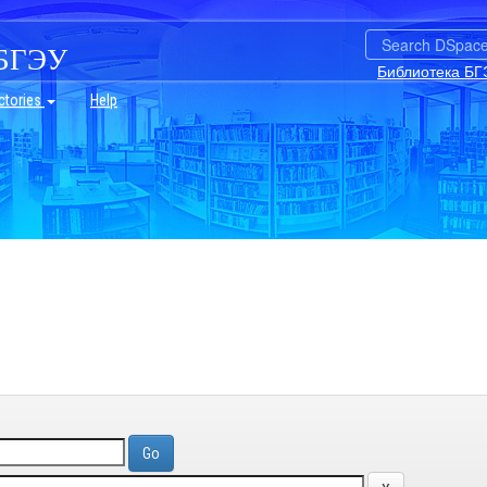
БГЭУ
Библиотека БГ
ctories
Help