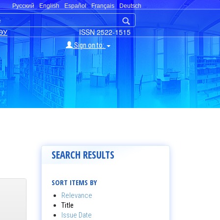
Русский
English
Español
Français
Deutsch
ЭУ
ISSN 2522-1515
Sign on to:
SEARCH RESULTS
SORT ITEMS BY
Relevance
Title
Issue Date