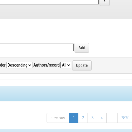
rder
Authors/record
previous
1
2
3
4
...
7820