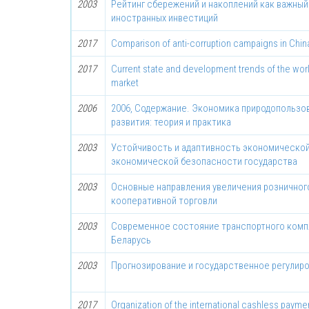
2003
Рейтинг сбережений и накоплений как важны
иностранных инвестиций
2017
Comparison of anti-corruption campaigns in Chin
2017
Current state and development trends of the wo
market
2006
2006, Содержание. Экономика природопользов
развития: теория и практика
2003
Устойчивость и адаптивность экономической
экономической безопасности государства
2003
Основные направления увеличения розничног
кооперативной торговли
2003
Современное состояние транспортного комп
Беларусь
2003
Прогнозирование и государственное регулир
2017
Organization of the international cashless payme