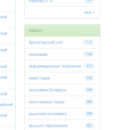
Киреева, Е. Ф.
141
next >
ский
Subject
ский
бухгалтерский учет
1712
ский
инновации
1183
информационные технологии
ский
975
ский
инвестиции
959
экономика Беларуси
909
ский
иностранные языки
859
лийский
рыночная экономика
859
ский
высшее образование
822