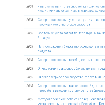
2004
Рационализация потребностей как фактор оп
экономических отношений в рыночной эконо
2003
Совершенствование учета затрат и исчисле
продукции молочного скотоводства
2003
Состояние учета затрат по лесовыращиванию
Беларусь
2003
Пути сокращения бюджетного дефицита и ме
бюджета
2003
Совершенствование межбюджетных отноше
2003
О некоторых новых способах управления пре
2003
Свеклосахарное производство Республики Б
2003
Совершенствование маркетинговой деятельн
перерабатывающем комплексе потребительс
2003
Методологические аспекты совершенствован
учета вексельных операций в Республике Бел