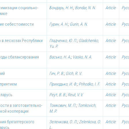
тимизации социально-
Бондарь, Н. Н.
;
Bondar, N. N.
Article
Рус
мике
ние себестоимости
Гурин, А. Н.
;
Gurin, A. N.
Article
Рус
 в лесхозах Республики
Гладченко, Ю. П.
;
Gladchenko,
Article
Рус
Yu. P.
тоды сбалансирования
Васько, Н. А.
;
Vasko, N. A.
Article
Рус
ний
Гич, Р. В.
;
Gich, R. V.
Article
Рус
дприятием
Приходько, И. Ф.
;
Prihodko, I. F.
Article
Рус
еларусь
Реут, В. В.
;
Reut, V. V.
Article
Рус
ости в заготовительно-
Томкович, М. П.
;
Tomkovich,
Article
Рус
кой кооперации
M. P.
ия бухгалтерского
Зеленкова, О. Л.
;
Zelenkova, O.
Article
Рус
арусь
L.