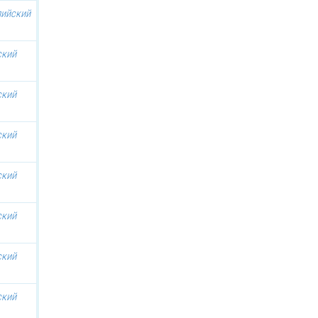
лийский
ский
ский
ский
ский
ский
ский
ский