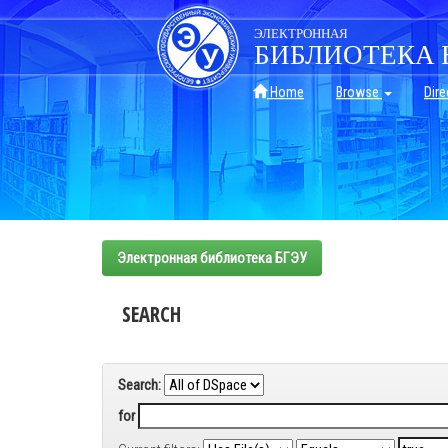
Skip
navigation
ЭЛЕКТРОННАЯ
БИБЛИОТЕКА 
Home
Browse
Dire
Электронная библиотека БГЭУ
SEARCH
Search:
for