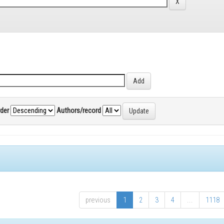
rder
Authors/record
previous
1
2
3
4
...
1118