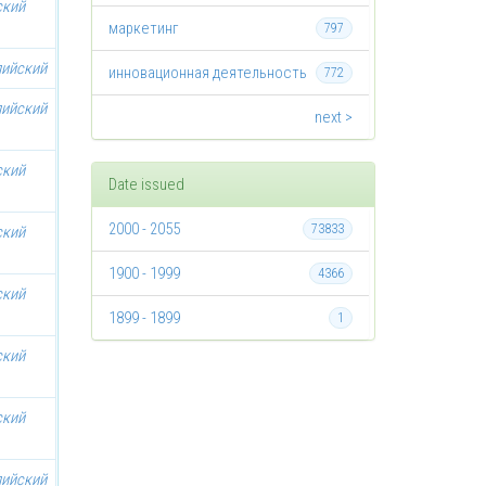
ский
маркетинг
797
лийский
инновационная деятельность
772
лийский
next >
ский
Date issued
2000 - 2055
73833
ский
1900 - 1999
4366
ский
1899 - 1899
1
ский
ский
лийский