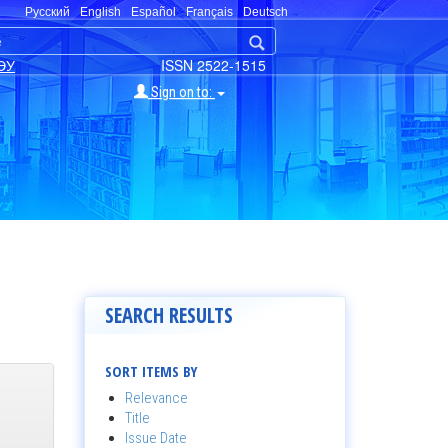
Русский
English
Español
Français
Deutsch
ЭУ
ISSN 2522-1515
Sign on to:
SEARCH RESULTS
SORT ITEMS BY
Relevance
Title
Issue Date