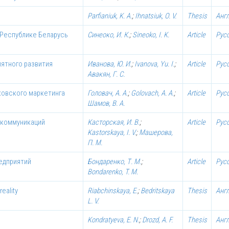
Parfianiuk, K. A.
;
Ihnatsiuk, O. V.
Thesis
Анг
 Республике Беларусь
Синеоко, И. К.
;
Sineoko, I. K.
Article
Рус
иятного развития
Иванова, Ю. И.
;
Ivanova, Yu. I.
;
Article
Рус
Авакян, Г. С.
ковского маркетинга
Головач, А. А.
;
Golovach, A. A.
;
Article
Рус
Шамов, В. А.
 коммуникаций
Касторская, И. В.
;
Article
Рус
Kastorskaya, I. V.
;
Машерова,
П. М.
едприятий
Бондаренко, Т. М.
;
Article
Рус
Bondarenko, T. M.
reality
Riabchinskaya, E.
;
Bedritskaya
Thesis
Анг
L. V.
Kondratyeva, E. N.
;
Drozd, A. F.
Thesis
Анг