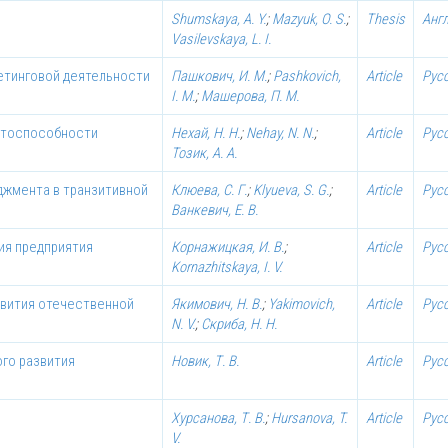
Shumskaya, A. Y.
;
Mazyuk, O. S.
;
Thesis
Анг
Vasilevskaya, L. I.
кетинговой деятельности
Пашкович, И. М.
;
Pashkovich,
Article
Рус
I. M.
;
Машерова, П. М.
нтоспособности
Нехай, Н. Н.
;
Nehay, N. N.
;
Article
Рус
Тозик, А. А.
джмента в транзитивной
Клюева, С. Г.
;
Klyueva, S. G.
;
Article
Рус
Ванкевич, Е. В.
ия предприятия
Корнажицкая, И. В.
;
Article
Рус
Kornazhitskaya, I. V.
звития отечественной
Якимович, Н. В.
;
Yakimovich,
Article
Рус
N. V.
;
Скриба, Н. Н.
го развития
Новик, Т. В.
Article
Рус
Хурсанова, Т. В.
;
Hursanova, T.
Article
Рус
V.