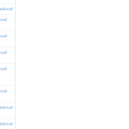
лийский
ский
ский
ский
ский
ский
лийский
лийский