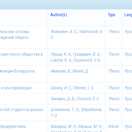
Author(s)
Type
Lan
иала как основы
Якимович, А. С.
;
Yakimovich, A.
Thesis
Рус
еждений общего
S.
советского общества в
Лукша, К. А.
;
Гузаревич, В. А.
;
Thesis
Рус
Luksha, K. A.
;
Guzarevich, V. A.
 женщин Беларуси в
Иванова, В.
;
Фалей, Д.
Thesis
Рус
 и контрразведки
Шенец, И. С.
;
Shenec, I. S.
Thesis
Рус
Зинович, Д. В.
;
Zinovich, D. V.
Thesis
Рус
стей студентов разных
Шляхтенок, Т. О.
;
Shlyahtenok,
Thesis
Рус
T. O.
 предприятием
Макарец, М. Н.
;
Малыш, М. Н.
;
Article
Рус