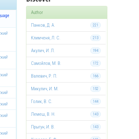
Author
guage
Панков, Д. А.
221
ский
Климченя, Л. С.
213
Акулич, И. Л.
194
ский
Самойлов, М. В.
172
ский
Валевич, Р. П.
166
Микулич, И. М.
152
ский
Голик, В. С.
144
ский
Лемеш, В. Н.
143
ский
Прыгун, И. В.
143
ский