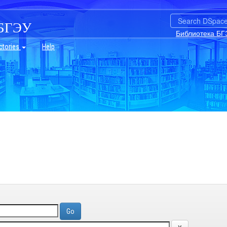
БГЭУ
Библиотека БГ
ctories
Help