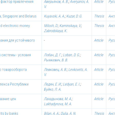
й фактор привлечения
Аверьянов, А. В.
;
Averyanov, A.
Article
Рус
V.
a, Singapore and Belarus
Kuyavski, A. A.
;
Kuzar, D. G.
Thesis
Анг
rld electronic money
Milosh, D.
;
Kaminskaya, V.
;
Thesis
Анг
Zabrodskaya, K.
ания для устойчивого
-
Article
Рус
 системы - условия
Лобан, Д. Г.
;
Loban, D. G.
;
Article
Рус
Рымкевич, В. В.
о товарооборота
Левковец, А. В.
;
Levkovets, A.
Article
Рус
V.
лекса Республики
Ледян, Е. И.
;
Ledyan, E. I.
;
Article
Рус
Буйко, Л. А.
ование цен
Лахадынова, М. А.
;
Article
Рус
Lakhadynova, M. A.
nts by banks
Bilan, A. A.
;
Dulia, A. N.
Thesis
Анг