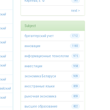
Киреева, Е. Ф.
141
next >
ский
Subject
ский
бухгалтерский учет
1712
ский
инновации
1183
информационные технологии
ский
975
ский
инвестиции
958
экономика Беларуси
909
ский
иностранные языки
859
лийский
рыночная экономика
859
ский
высшее образование
822