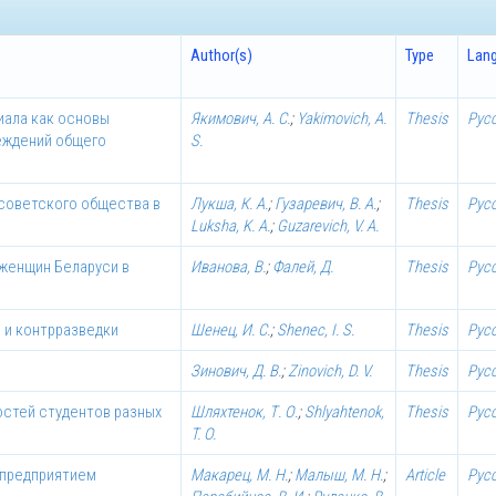
Author(s)
Type
Lan
иала как основы
Якимович, А. С.
;
Yakimovich, A.
Thesis
Рус
еждений общего
S.
советского общества в
Лукша, К. А.
;
Гузаревич, В. А.
;
Thesis
Рус
Luksha, K. A.
;
Guzarevich, V. A.
 женщин Беларуси в
Иванова, В.
;
Фалей, Д.
Thesis
Рус
 и контрразведки
Шенец, И. С.
;
Shenec, I. S.
Thesis
Рус
Зинович, Д. В.
;
Zinovich, D. V.
Thesis
Рус
стей студентов разных
Шляхтенок, Т. О.
;
Shlyahtenok,
Thesis
Рус
T. O.
 предприятием
Макарец, М. Н.
;
Малыш, М. Н.
;
Article
Рус