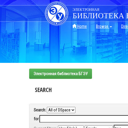
Skip
navigation
ЭЛЕКТРОННАЯ
БИБЛИОТЕКА 
Home
Browse
Dire
Электронная библиотека БГЭУ
SEARCH
Search:
for