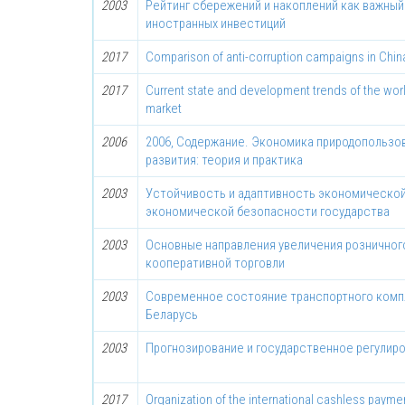
2003
Рейтинг сбережений и накоплений как важны
иностранных инвестиций
2017
Comparison of anti-corruption campaigns in Chin
2017
Current state and development trends of the wo
market
2006
2006, Содержание. Экономика природопользов
развития: теория и практика
2003
Устойчивость и адаптивность экономической
экономической безопасности государства
2003
Основные направления увеличения розничног
кооперативной торговли
2003
Современное состояние транспортного комп
Беларусь
2003
Прогнозирование и государственное регулир
2017
Organization of the international cashless payme