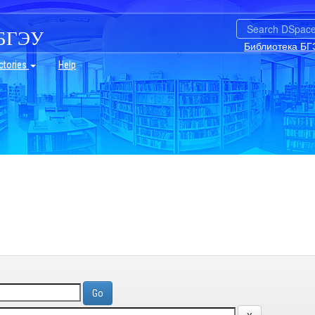
БГЭУ
Библиотека БГ
ctories
Help