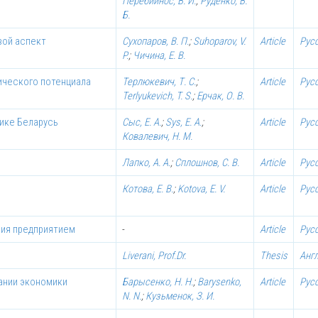
Перебийнос, В. И.
;
Руденко, В.
Б.
вой аспект
Сухопаров, В. П.
;
Suhoparov, V.
Article
Рус
P.
;
Чичина, Е. В.
ического потенциала
Терлюкевич, Т. С.
;
Article
Рус
Terlyukevich, T. S.
;
Ерчак, О. В.
лике Беларусь
Сыс, Е. А.
;
Sys, E. A.
;
Article
Рус
Ковалевич, Н. М.
Лапко, А. А.
;
Сплошнов, С. В.
Article
Рус
Котова, Е. В.
;
Kotova, E. V.
Article
Рус
ния предприятием
-
Article
Рус
Liverani, Prof.Dr.
Thesis
Анг
ании экономики
Барысенко, Н. Н.
;
Barysenko,
Article
Рус
N. N.
;
Кузьменок, З. И.