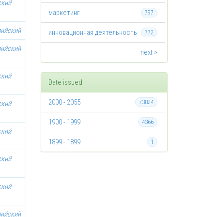
ский
маркетинг
797
лийский
инновационная деятельность
772
лийский
next >
ский
Date issued
2000 - 2055
73824
ский
1900 - 1999
4366
ский
1899 - 1899
1
ский
ский
лийский