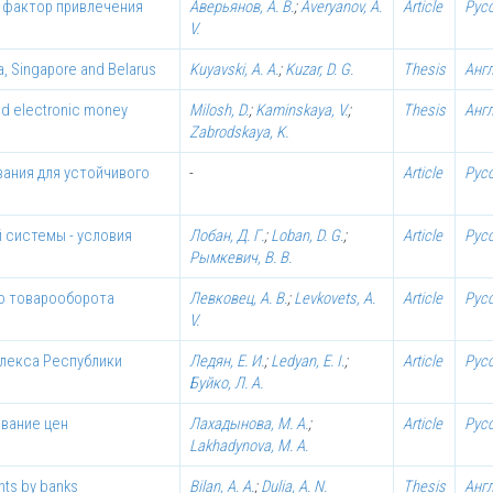
й фактор привлечения
Аверьянов, А. В.
;
Averyanov, A.
Article
Рус
V.
a, Singapore and Belarus
Kuyavski, A. A.
;
Kuzar, D. G.
Thesis
Анг
rld electronic money
Milosh, D.
;
Kaminskaya, V.
;
Thesis
Анг
Zabrodskaya, K.
ания для устойчивого
-
Article
Рус
 системы - условия
Лобан, Д. Г.
;
Loban, D. G.
;
Article
Рус
Рымкевич, В. В.
о товарооборота
Левковец, А. В.
;
Levkovets, A.
Article
Рус
V.
лекса Республики
Ледян, Е. И.
;
Ledyan, E. I.
;
Article
Рус
Буйко, Л. А.
ование цен
Лахадынова, М. А.
;
Article
Рус
Lakhadynova, M. A.
nts by banks
Bilan, A. A.
;
Dulia, A. N.
Thesis
Анг