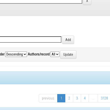
rder
Authors/record
previous
1
2
3
4
...
3128