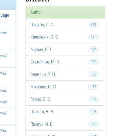
Author
guage
Панков, Д. А.
219
ский
Климченя, Л. С.
213
Акулич, И. Л.
194
ский
Самойлов, М. В.
172
ский
Валевич, Р. П.
166
Микулич, И. М.
152
ский
Голик, В. С.
144
ский
Лемеш, В. Н.
143
ский
Прыгун, И. В.
143
ский