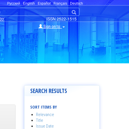
Русский
English
Español
Français
Deutsch
ЭУ
ISSN 2522-1515
Sign on to:
SEARCH RESULTS
SORT ITEMS BY
Relevance
Title
Issue Date