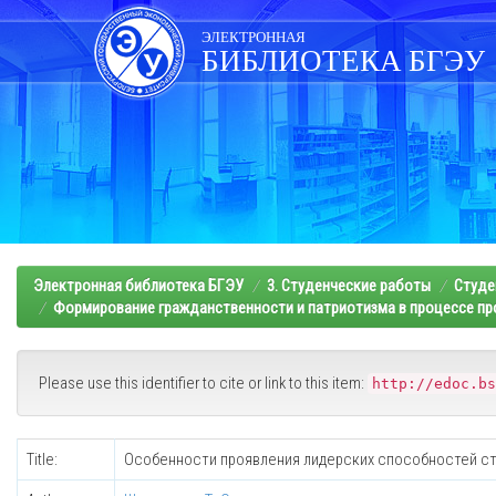
Skip
navigation
ЭЛЕКТРОННАЯ
БИБЛИОТЕКА БГЭУ
Электронная библиотека БГЭУ
3. Студенческие работы
Студе
Формирование гражданственности и патриотизма в процессе п
Please use this identifier to cite or link to this item:
http://edoc.bs
Title:
Особенности проявления лидерских способностей ст