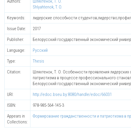
Authors:
Шляхтенок, Т. О.
Shlyahtenok, T. O.
Keywords:
лидерские способности студентов;лидерство;профил
Issue Date:
2017
Publisher:
Белорусский государственный экономический униве
Language:
Русский
Type:
Thesis
Citation:
Шляхтенок, Т. О. Особенности проявления лидерских 
патриотизма в процессе профессионального становле
Белорусский государственный экономический университет
URI:
http://edoc.bseu.by:8080/handle/edoc/66031
ISBN:
978-985-564-145-3
Appears in
Формирование гражданственности и патриотизма в 
Collections: