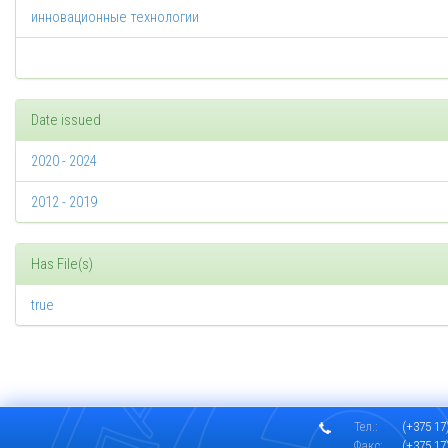
инновационные технологии
Date issued
2020 - 2024
2012 - 2019
Has File(s)
true
Тел.:
(+375 17)
Факс:
(+375 17)