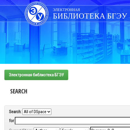
Skip
navigation
ЭЛЕКТРОННАЯ
БИБЛИОТЕКА БГЭУ
Электронная библиотека БГЭУ
SEARCH
Search:
for