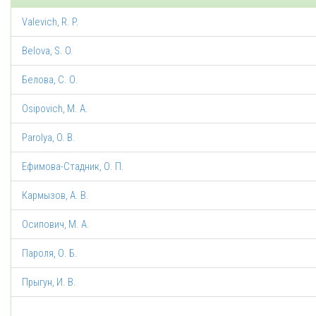
Valevich, R. P.
Belova, S. O.
Белова, С. О.
Osipovich, M. A.
Parolya, O. B.
Ефимова-Стадник, О. П.
Кармызов, А. В.
Осипович, М. А.
Пароля, О. Б.
Прыгун, И. В.