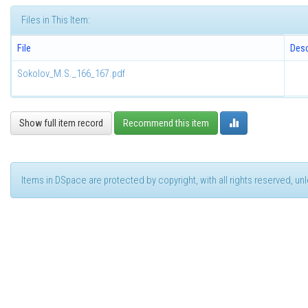
Files in This Item:
File
Desc
Sokolov_M.S._166_167.pdf
Show full item record
Recommend this item
Items in DSpace are protected by copyright, with all rights reserved, u