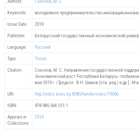
Authors:
Соколов, М. С.
Keywords:
молодежное предпринимательство;инновации;инноваци
Issue Date:
2019
Publisher:
Белорусский государственный экономический униве
Language:
Русский
Type:
Thesis
Citation:
Соколов, М. С. Направления государственной поддерж
Экономический рост Республики Беларусь: глобализац
мая 2019 г. / [редкол.: В.Н. Шимов (отв. ред.) и др.] ; 
URI:
http://edoc.bseu.by:8080/handle/edoc/79066
ISBN:
978-985-564-251-1
Appears in
2019
Collections: