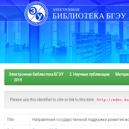
Skip
navigation
ЭЛЕКТРОННАЯ
БИБЛИОТЕКА БГЭУ
Электронная библиотека БГЭУ
2. Научные публикации
Матери
2019
Please use this identifier to cite or link to this item:
http://edoc.bs
Title:
Направления государственной поддержки развития м