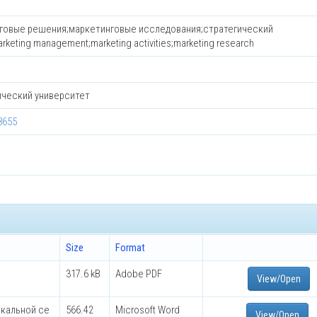
говые решения;маркетинговые исследования;стратегический
eting management;marketing activities;marketing research
ический университет
8655
Size
Format
317.6 kB
Adobe PDF
View/Open
окальной се
566.42
Microsoft Word
View/Open