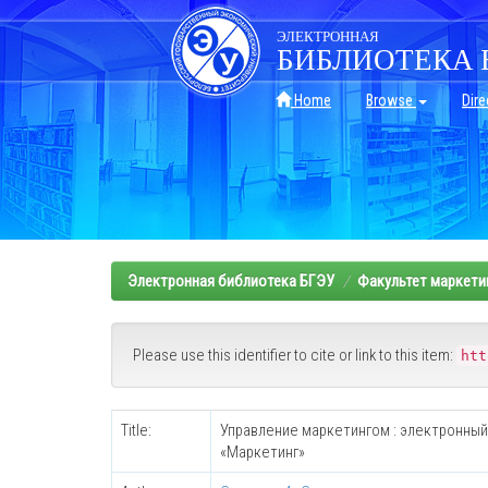
Skip
navigation
ЭЛЕКТРОННАЯ
БИБЛИОТЕКА 
Home
Browse
Dire
Электронная библиотека БГЭУ
Факультет маркетин
Please use this identifier to cite or link to this item:
htt
Title:
Управление маркетингом : электронный
«Маркетинг»