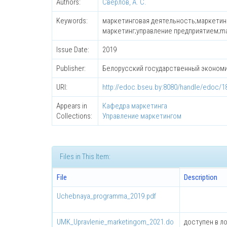
Authors:
Сверлов, А. С.
Keywords:
маркетинговая деятельность;маркетин
маркетинг;управление предприятием;mark
Issue Date:
2019
Publisher:
Белорусский государственный эконом
URI:
http://edoc.bseu.by:8080/handle/edoc/1
Appears in
Кафедра маркетинга
Collections:
Управление маркетингом
Files in This Item:
File
Description
Uchebnaya_programma_2019.pdf
UMK_Upravlenie_marketingom_2021.do
доступен в л