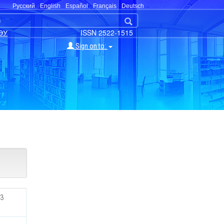
Русский
English
Español
Français
Deutsch
ЭУ
ISSN 2522-1515
Sign on to:
03