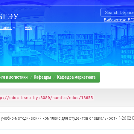
БГЭУ
Библиотека БГ
ctories
Help
га и логистики
Кафедры
Кафедра маркетинга
p://edoc.bseu.by:8080/handle/edoc/18655
 учебно-методический комплекс для студентов специальности 1-26 02 