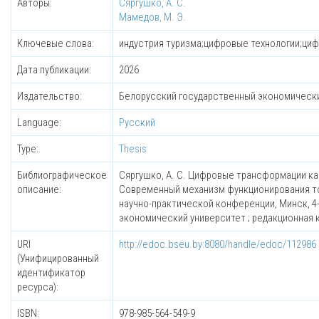
Авторы:
Сяргушко, А. С.
Мамедов, М. Э.
Ключевые слова:
индустрия туризма;цифровые технологии;цифр
Дата публикации:
2026
Издательство:
Белорусский государственный экономическ
Language:
Русский
Type:
Thesis
Библиографическое
Сяргушко, А. С. Цифровые трансформации как 
описание:
Современный механизм функционирования тор
научно-практической конференции, Минск, 4
экономический университет ; редакционная кол
URI
http://edoc.bseu.by:8080/handle/edoc/112986
(Унифицированный
идентификатор
ресурса):
ISBN:
978-985-564-549-9