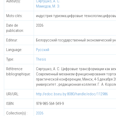
Auteur(s):
Сяргушко, А. С.
Мамедов, М. Э.
Mots-clés:
индустрия туризма;цифровые технологии;цифровые
Date de
2026
publication:
Editeur:
Белорусский государственный экономический у
Language:
Русский
Type:
Thesis
Référence
Сяргушко, А. С. Цифровые трансформации как векто
bibliographique:
Современный механизм функционирования торгово
практической конференции, Минск, 4-5 декабря 
университет ; редакционная коллегия: Г. А. Королен
URI/URL:
http://edoc.bseu.by:8080/handle/edoc/112986
ISBN:
978-985-564-549-9
Collection(s) :
2026