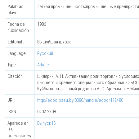
Palabras
легкая промышленность;промышленные предприятия
clave :
Fecha de
1986
publicación :
Editorial :
Вышэйшая школа
Language:
Русский
Type:
Article
Citación :
Шклярик, А. Н. Активизация роли торговли в условия
высшего и среднего специального образования БССР
Куйбышева ; главный редактор А. С. Артемьев. – Мин
URI :
http://edoc.bseu.by:8080/handle/edoc/112480
ISSN :
0202-2708
Aparece en
Выпуск13
las
colecciones: