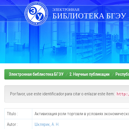
Skip
navigation
ЭЛЕКТРОННАЯ
БИБЛИОТЕКА БГЭУ
Электронная библиотека БГЭУ
2. Научные публикации
Респуб
Por favor, use este identificador para citar o enlazar este ítem:
http:
Título :
Активизация роли торговли в условиях экономическ
Autor :
Шклярик, А. Н.