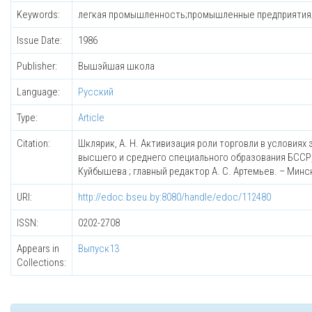
Keywords:
легкая промышленность;промышленные предприятия;
Issue Date:
1986
Publisher:
Вышэйшая школа
Language:
Русский
Type:
Article
Citation:
Шклярик, А. Н. Активизация роли торговли в условиях
высшего и среднего специального образования БССР, 
Куйбышева ; главный редактор А. С. Артемьев. – Минс
URI:
http://edoc.bseu.by:8080/handle/edoc/112480
ISSN:
0202-2708
Appears in
Выпуск13
Collections: