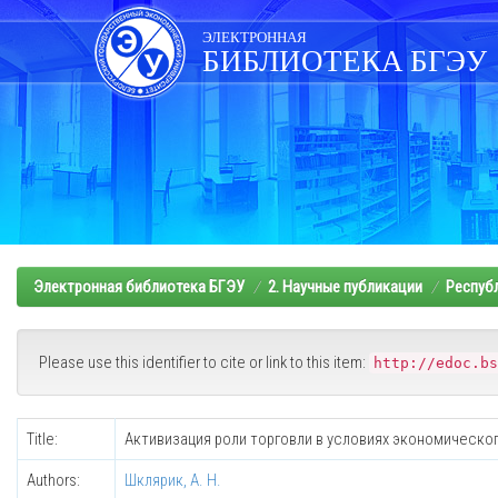
Skip
navigation
ЭЛЕКТРОННАЯ
БИБЛИОТЕКА БГЭУ
Электронная библиотека БГЭУ
2. Научные публикации
Респуб
Please use this identifier to cite or link to this item:
http://edoc.bs
Title:
Активизация роли торговли в условиях экономическо
Authors:
Шклярик, А. Н.