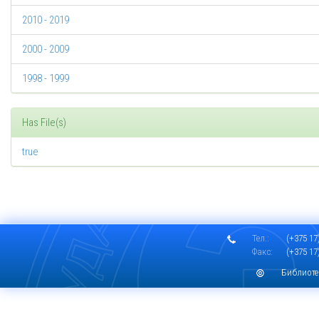
2010 - 2019
2000 - 2009
1998 - 1999
Has File(s)
true
Тел.:
(+375 17)
Факс:
(+375 17)
Библиоте