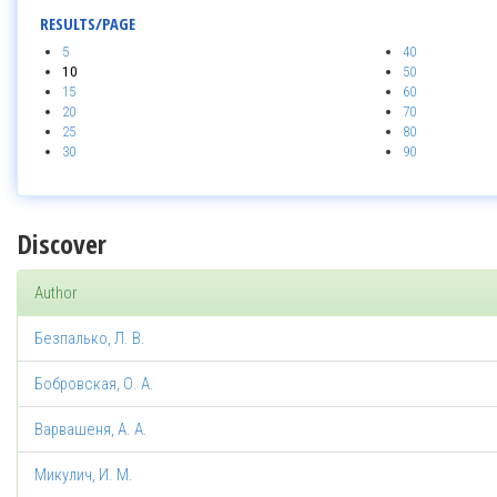
RESULTS/PAGE
5
40
10
50
15
60
20
70
25
80
30
90
Discover
Author
Безпалько, Л. В.
Бобровская, О. А.
Варвашеня, А. А.
Микулич, И. М.