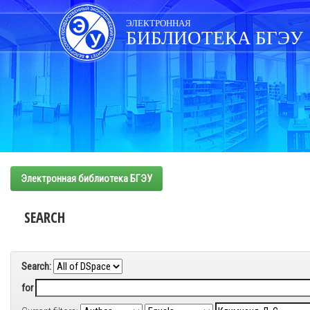
Skip
navigation
ЭЛЕКТРОННАЯ
БИБЛИОТЕКА БГЭУ
Электронная библиотека БГЭУ
SEARCH
Search:
for