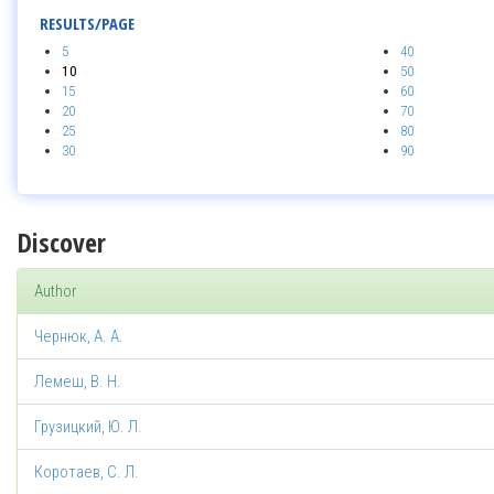
RESULTS/PAGE
5
40
10
50
15
60
20
70
25
80
30
90
Discover
Author
Чернюк, А. А.
Лемеш, В. Н.
Грузицкий, Ю. Л.
Коротаев, С. Л.