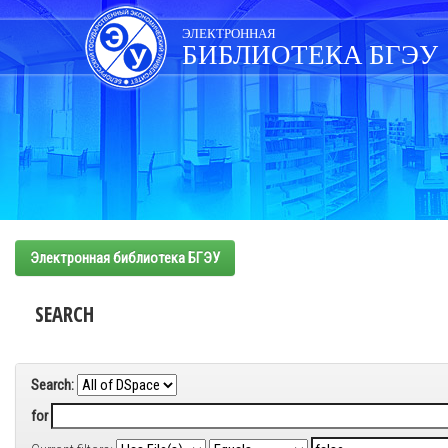
Skip
navigation
ЭЛЕКТРОННАЯ
БИБЛИОТЕКА БГЭУ
Электронная библиотека БГЭУ
SEARCH
Search:
for