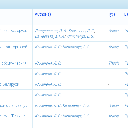
Author(s)
Type
L
блике Беларусь
Давидовская, И. А.
;
Климченя, Л. С.
;
Article
Р
Davidovskaya, I. A.
;
Klimchenya, L. S.
ичной торговой
Климченя, Л. С.
;
Klimchenya, L. S.
Article
Р
о обслуживания
Климченя, Л. С.
Thesis
Р
Климченя, Л. С.
-
Р
в Беларуси
Климченя, Л. С.
-
Р
Климченя, Л. С.
-
Р
вой организации
Климченя, Л. С.
;
Klimchenya, L. S.
Article
Р
стеме "Бизнес-
Климченя, Л. С.
;
Klimchenya, L. S.
Article
Р