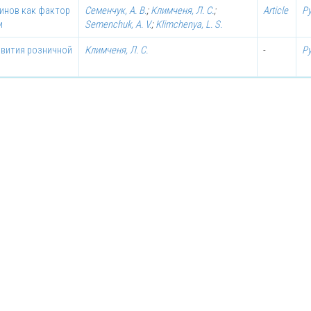
инов как фактор
Семенчук, А. В.
;
Климченя, Л. С.
;
Article
Р
и
Semenchuk, A. V.
;
Klimchenya, L. S.
вития розничной
Климченя, Л. С.
-
Р