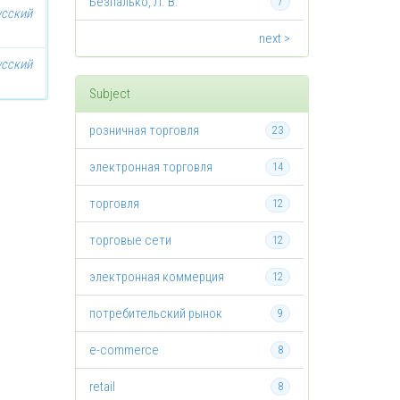
Безпалько, Л. В.
7
усский
next >
усский
Subject
розничная торговля
23
электронная торговля
14
торговля
12
торговые сети
12
электронная коммерция
12
потребительский рынок
9
e-commerce
8
retail
8