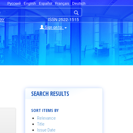
Русский
English
Español
Français
Deutsch
ЭУ
ISSN 2522-1515
Sign on to:
SEARCH RESULTS
SORT ITEMS BY
Relevance
Title
Issue Date