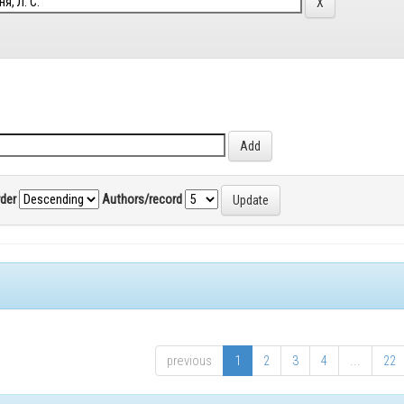
rder
Authors/record
previous
1
2
3
4
...
22