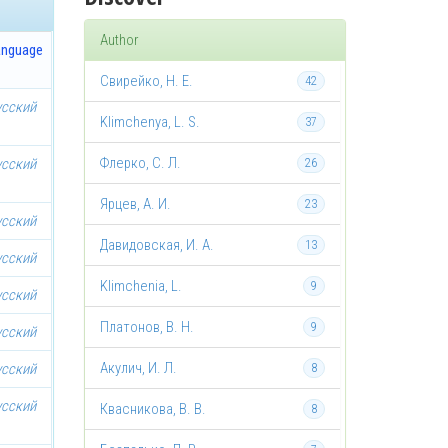
Author
anguage
Свирейко, Н. Е.
42
усский
Klimchenya, L. S.
37
Флерко, С. Л.
усский
26
Ярцев, А. И.
23
усский
Давидовская, И. А.
13
усский
Klimchenia, L.
9
усский
Платонов, В. Н.
9
усский
Акулич, И. Л.
усский
8
усский
Квасникова, В. В.
8