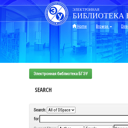
Skip
navigation
ЭЛЕКТРОННАЯ
БИБЛИОТЕКА 
Home
Browse
Dire
Электронная библиотека БГЭУ
SEARCH
Search:
for