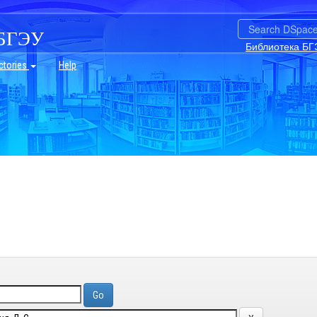
БГЭУ
Библиотека БГ
ctories
Help