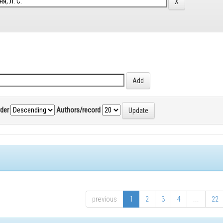
rder
Authors/record
previous
1
2
3
4
...
22