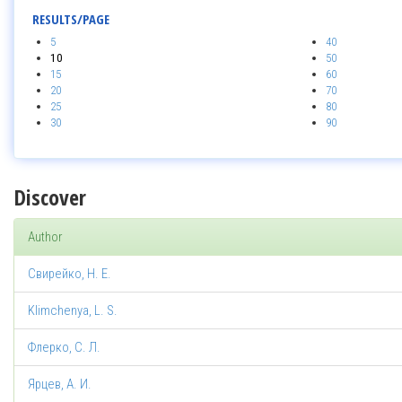
RESULTS/PAGE
5
40
10
50
15
60
20
70
25
80
30
90
Discover
Author
Свирейко, Н. Е.
Klimchenya, L. S.
Флерко, С. Л.
Ярцев, А. И.