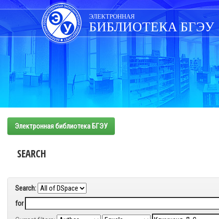
Skip
navigation
ЭЛЕКТРОННАЯ
БИБЛИОТЕКА БГЭУ
Электронная библиотека БГЭУ
SEARCH
Search:
for