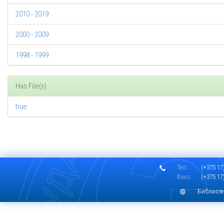
2010 - 2019
2000 - 2009
1998 - 1999
Has File(s)
true
Тел.:
(+375 17)
Факс:
(+375 17)
Библиоте