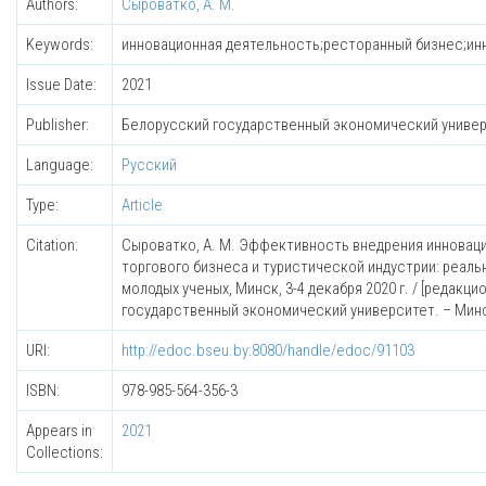
Authors:
Сыроватко, А. М.
Keywords:
инновационная деятельность;ресторанный бизнес;иннов
Issue Date:
2021
Publisher:
Белорусский государственный экономический униве
Language:
Русский
Type:
Article
Citation:
Сыроватко, А. М. Эффективность внедрения инноваций
торгового бизнеса и туристической индустрии: реал
молодых ученых, Минск, 3-4 декабря 2020 г. / [редакц
государственный экономический университет. – Минск 
URI:
http://edoc.bseu.by:8080/handle/edoc/91103
ISBN:
978-985-564-356-3
Appears in
2021
Collections: