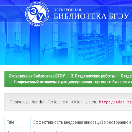
Skip
navigation
ЭЛЕКТРОННАЯ
БИБЛИОТЕКА БГЭУ
Электронная библиотека БГЭУ
3. Студенческие работы
Студе
Современный механизм функционирования торгового бизнеса и т
Please use this identifier to cite or link to this item:
http://edoc.bs
Title:
Эффективность внедрения инноваций в ресторанном