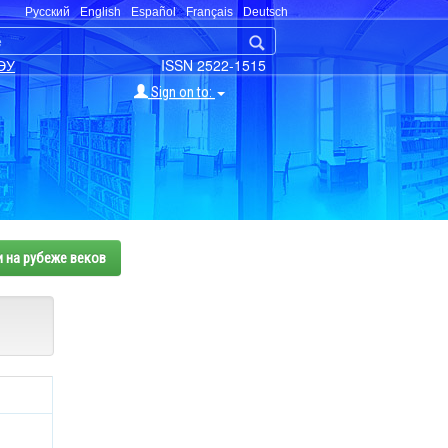
Русский
English
Español
Français
Deutsch
ЭУ
ISSN 2522-1515
Sign on to:
и на рубеже веков