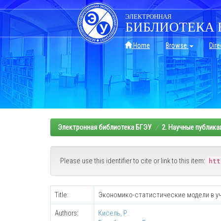
Skip
navigation
ЭЛЕКТРОННАЯ
БИБЛИОТЕКА 
Home
Browse
Dire
Электронная библиотека БГЭУ
2. Научные публика
Please use this identifier to cite or link to this item:
htt
Title:
Экономико-статистические модели в уч
Authors:
Кисель, Р.