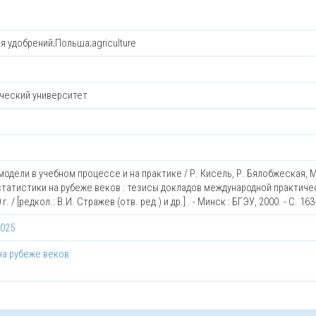
 удобрений;Польша;agriculture
ческий университет
одели в учебном процессе и на практике / Р. Кисель, Р. Бялобжеская, М
 статистики на рубеже веков : тезисы докладов международной практич
/ [редкол.: В.И. Стражев (отв. ред.) и др.] . - Минск : БГЭУ, 2000. - C. 163
6025
на рубеже веков