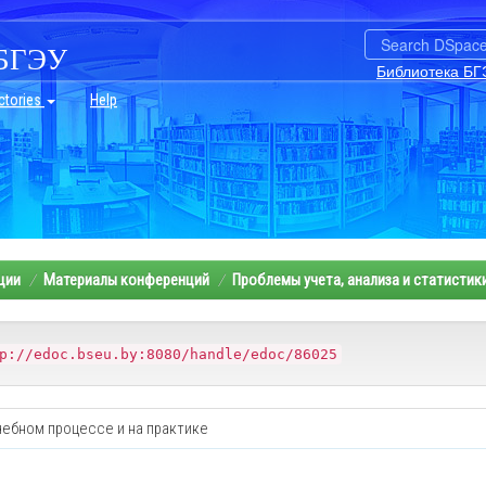
БГЭУ
Библиотека БГ
ctories
Help
ции
Материалы конференций
Проблемы учета, анализа и статистик
p://edoc.bseu.by:8080/handle/edoc/86025
ебном процессе и на практике