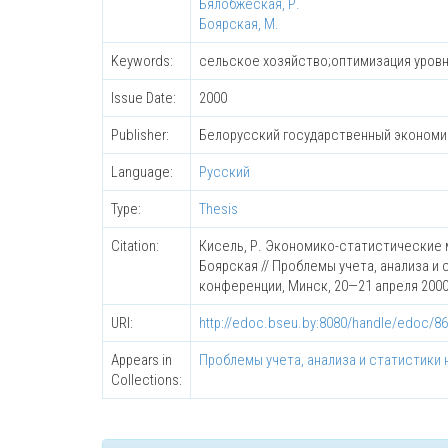
Бялобжеская, Р.
Боярская, М.
Keywords:
сельское хозяйство;оптимизация уровня
Issue Date:
2000
Publisher:
Белорусский государственный экономи
Language:
Русский
Type:
Thesis
Citation:
Кисель, Р. Экономико-статистические м
Боярская // Проблемы учета, анализа и
конференции, Минск, 20—21 апреля 2000 г. 
URI:
http://edoc.bseu.by:8080/handle/edoc/8
Appears in
Проблемы учета, анализа и статистики 
Collections: