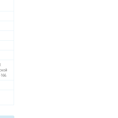
.
еской
-166.