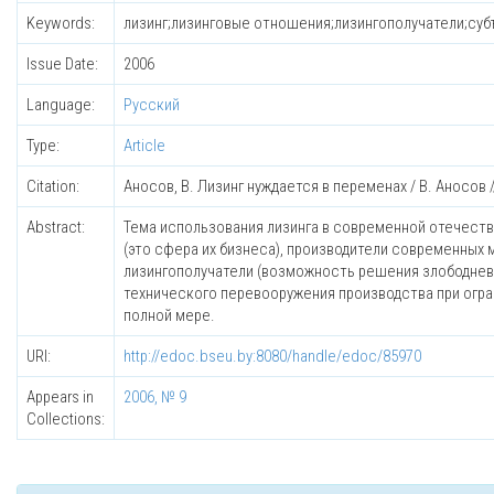
Keywords:
лизинг;лизинговые отношения;лизингополучатели;субъе
Issue Date:
2006
Language:
Русский
Type:
Article
Citation:
Аносов, В. Лизинг нуждается в переменах / В. Аносов // Ф
Abstract:
Тема использования лизинга в современной отечест
(это сфера их бизнеса), производители современных
лизингополучатели (возможность решения злободневн
технического перевооружения производства при огран
полной мере.
URI:
http://edoc.bseu.by:8080/handle/edoc/85970
Appears in
2006, № 9
Collections: