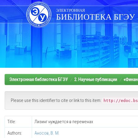
Skip
navigation
ЭЛЕКТРОННАЯ
БИБЛИОТЕКА БГЭУ
Электронная библиотека БГЭУ
2. Научные публикации
«Финанс
Please use this identifier to cite or link to this item:
http://edoc.bs
Title:
Лизинг нуждается в переменах
Authors:
Аносов, В. М.