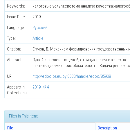
Keywords:
налоговые услуги;система анализа качества;налогооб
Issue Date:
2019
Language:
Русский
Type:
Article
Citation:
Егунов, Д. Механизм формирования государственных налог
Abstract:
Одной из основных целей, стоящих перед отечествен
плательщиками своих обязательств. Задача решаетс
URI:
http://edoc.bseu.by:8080/handle/edoc/85908
Appears in
2019, № 4
Collections:
Files in This Item:
File
Description