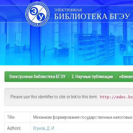
Skip
navigation
ЭЛЕКТРОННАЯ
БИБЛИОТЕКА БГЭУ
Электронная библиотека БГЭУ
2. Научные публикации
«Финанс
Please use this identifier to cite or link to this item:
http://edoc.bs
Title:
Механизм формирования государственных налоговых 
Authors:
Егунов, Д. И.