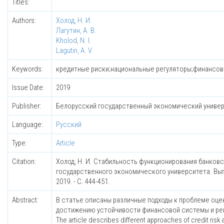
Titles:
Authors:
Холод, Н. И.
Лагутин, А. В.
Kholod, N. I.
Lagutin, A. V.
Keywords:
кредитные риски;национальные регуляторы;финансовая 
Issue Date:
2019
Publisher:
Белорусский государственный экономический униве
Language:
Русский
Type:
Article
Citation:
Холод, Н. И. Стабильность функционирования банковск
государственного экономического университета. Вып. 12 
2019. - C. 444-451.
Abstract:
В статье описаны различные подходы к проблеме оце
достижению устойчивости финансовой системы и рег
The article describes different approaches of credit ris