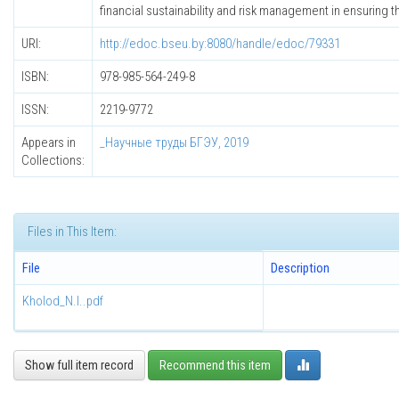
financial sustainability and risk management in ensuring 
URI:
http://edoc.bseu.by:8080/handle/edoc/79331
ISBN:
978-985-564-249-8
ISSN:
2219-9772
Appears in
_Научные труды БГЭУ, 2019
Collections:
Files in This Item:
File
Description
Kholod_N.I..pdf
Show full item record
Recommend this item