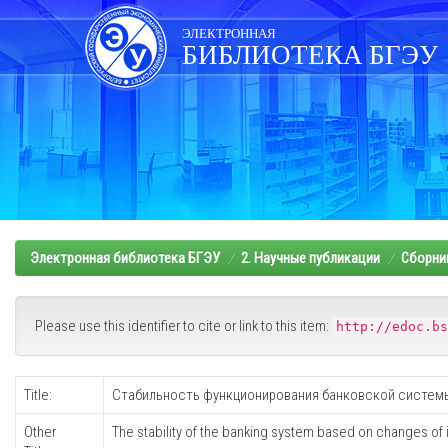
Skip
navigation
ЭЛЕКТРОННАЯ
БИБЛИОТЕКА БГЭУ
Электронная библиотека БГЭУ
2. Научные публикации
Сборни
Please use this identifier to cite or link to this item:
http://edoc.bs
Title:
Стабильность функционирования банковской системы
Other
The stability of the banking system based on changes of i