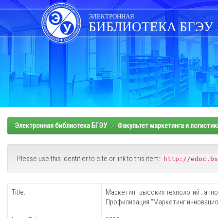
Skip
navigation
ЭЛЕКТРОННАЯ
БИБЛИОТЕКА БГЭУ
Электронная библиотека БГЭУ
Факультет маркетинга и логистик
Please use this identifier to cite or link to this item:
http://edoc.bs
Title:
Маркетинг высоких технологий : анн
Профилизация "Маркетинг инновацио