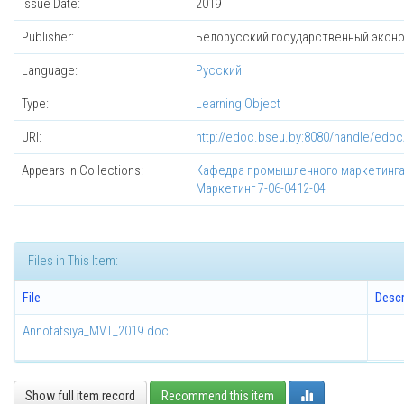
Issue Date:
2019
Publisher:
Белорусский государственный экон
Language:
Русский
Type:
Learning Object
URI:
http://edoc.bseu.by:8080/handle/edo
Appears in Collections:
Кафедра промышленного маркетинга
Маркетинг 7-06-0412-04
Files in This Item:
File
Descr
Annotatsiya_MVT_2019.doc
Show full item record
Recommend this item