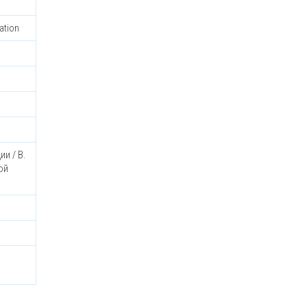
ation
и / В.
ой