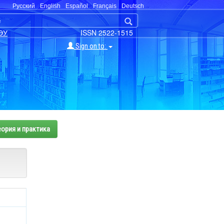
Русский
English
Español
Français
Deutsch
ЭУ
ISSN 2522-1515
Sign on to:
еория и практика