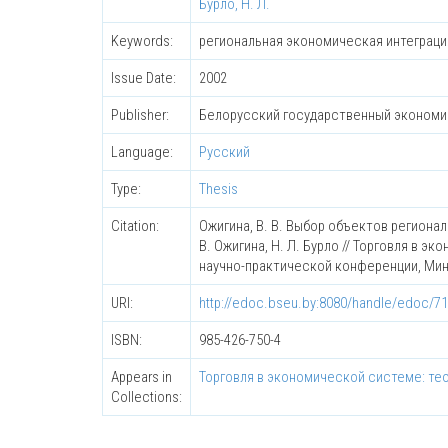
Бурло, Н. Л.
Keywords:
региональная экономическая интеграция
Issue Date:
2002
Publisher:
Белорусский государственный экономи
Language:
Русский
Type:
Thesis
Citation:
Ожигина, В. В. Выбор объектов регионал
В. Ожигина, Н. Л. Бурло // Торговля в 
научно-практической конференции, Минск,
URI:
http://edoc.bseu.by:8080/handle/edoc/7
ISBN:
985-426-750-4
Appears in
Торговля в экономической системе: тео
Collections: