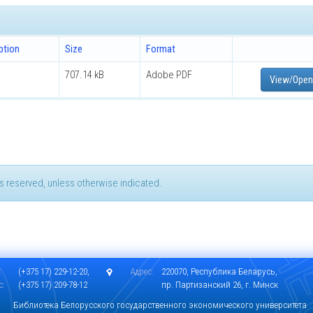
ption
Size
Format
707.14 kB
Adobe PDF
View/Open
hts reserved, unless otherwise indicated.
:
(+375 17) 229-12-20,
Адрес:
220070, Республика Беларусь,
с:
(+375 17) 209-78-12
пр. Партизанский 26, г. Минск
Библиотека Белорусского государственного экономического университета