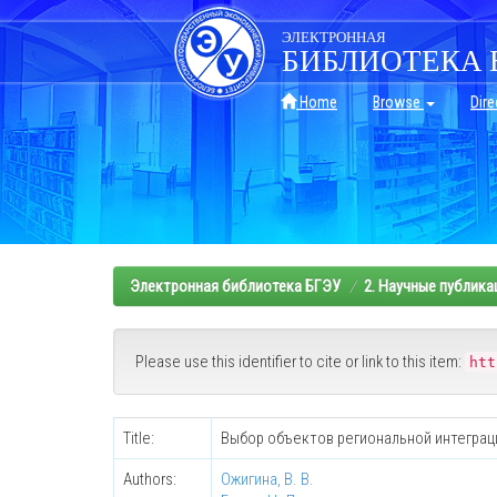
Skip
navigation
ЭЛЕКТРОННАЯ
БИБЛИОТЕКА 
Home
Browse
Dire
Электронная библиотека БГЭУ
2. Научные публика
Please use this identifier to cite or link to this item:
htt
Title:
Выбор объектов региональной интеграци
Authors:
Ожигина, В. В.