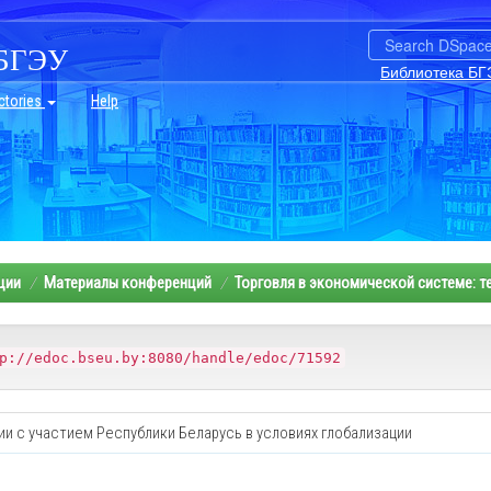
БГЭУ
Библиотека БГ
ctories
Help
ции
Материалы конференций
Торговля в экономической системе: т
p://edoc.bseu.by:8080/handle/edoc/71592
и с участием Республики Беларусь в условиях глобализации