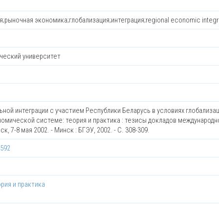
;рыночная экономика;глобализация;интеграция;regional economic integr
ческий университет
ьной интеграции с участием Республики Беларусь в условиях глобализаци
экономической системе: теория и практика : тезисы докладов международн
 7-8 мая 2002. - Минск : БГЭУ, 2002. - С. 308-309.
1592
рия и практика