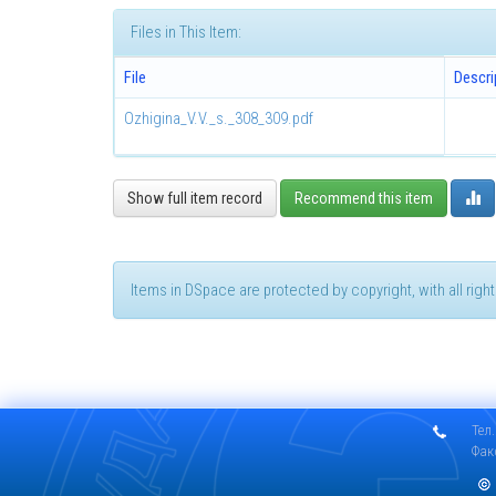
Files in This Item:
File
Descri
Ozhigina_V.V._s._308_309.pdf
Show full item record
Recommend this item
Items in DSpace are protected by copyright, with all rig
Тел.
Фак