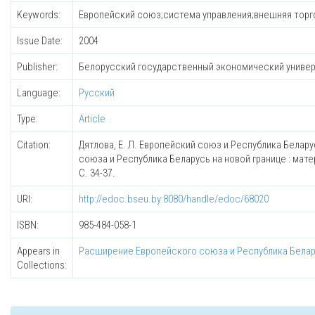
Keywords:
Европейский союз;система управления;внешняя торговл
Issue Date:
2004
Publisher:
Белорусский государственный экономический униве
Language:
Русский
Type:
Article
Citation:
Дятлова, Е. Л. Европейский союз и Республика Белару
союза и Республика Беларусь на новой границе : матери
С. 34-37.
URI:
http://edoc.bseu.by:8080/handle/edoc/68020
ISBN:
985-484-058-1
Appears in
Расширение Европейского союза и Республика Белару
Collections: