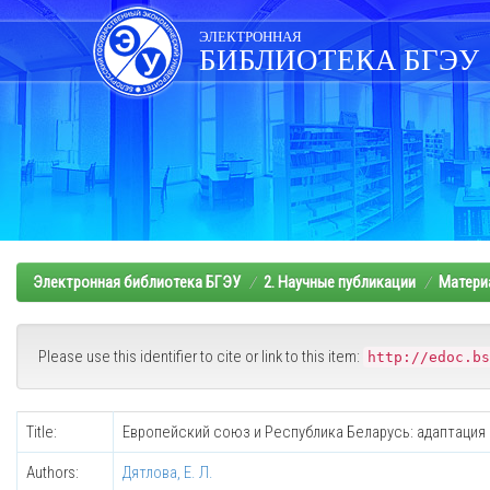
Skip
navigation
ЭЛЕКТРОННАЯ
БИБЛИОТЕКА БГЭУ
Электронная библиотека БГЭУ
2. Научные публикации
Матери
Please use this identifier to cite or link to this item:
http://edoc.bs
Title:
Европейский союз и Республика Беларусь: адаптация
Authors:
Дятлова, Е. Л.