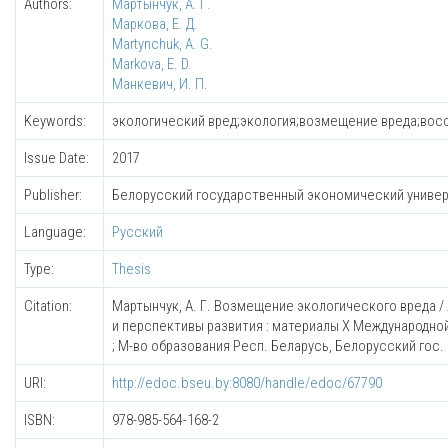
Authors:
Мартынчук, А. Г.
Маркова, Е. Д.
Martynchuk, A. G.
Markova, E. D.
Манкевич, И. П.
Keywords:
экологический вред;экология;возмещение вреда;восс
Issue Date:
2017
Publisher:
Белорусский государственный экономический униве
Language:
Русский
Type:
Thesis
Citation:
Мартынчук, А. Г. Возмещение экологического вреда / А
и перспективы развития : материалы X Международной н
; М-во образования Респ. Беларусь, Белорусский гос. эко
URI:
http://edoc.bseu.by:8080/handle/edoc/67790
ISBN:
978-985-564-168-2