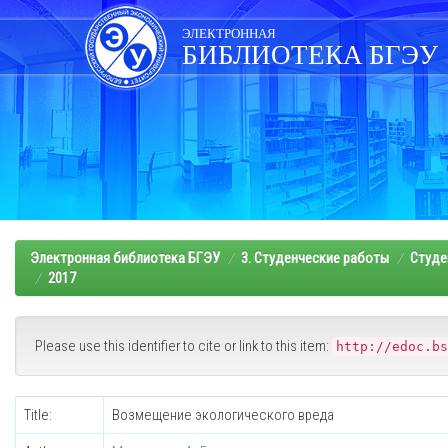
Skip
navigation
ЭЛЕКТРОННАЯ
БИБЛИОТЕКА БГЭУ
Электронная библиотека БГЭУ
3. Студенческие работы
Студе
2017
Please use this identifier to cite or link to this item:
http://edoc.bs
Title:
Возмещение экологического вреда