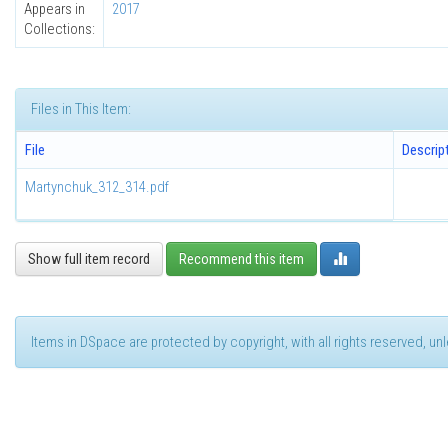
Appears in
2017
Collections:
Files in This Item:
File
Descrip
Martynchuk_312_314.pdf
Show full item record
Recommend this item
Items in DSpace are protected by copyright, with all rights reserved, u