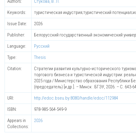
Authors:
Стукова, В. Л.
Keywords:
туристическая индустрия;туристический потенциал;и
Issue Date:
2026
Publisher:
Белорусский государственный экономический униве
Language:
Русский
Type:
Thesis
Citation:
Стратегии развития культурно-исторического туризма 
торгового бизнеса и туристической индустрии: реаль
2025 года / Министерство образования Республики Бе
(председатель) [и др.]. – Минск : БГЭУ, 2026. – С. 643-6
URI:
http://edoc.bseu.by:8080/handle/edoc/112984
ISBN:
978-985-564-549-9
Appears in
2026
Collections: