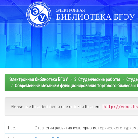
Skip
navigation
ЭЛЕКТРОННАЯ
БИБЛИОТЕКА БГЭУ
Электронная библиотека БГЭУ
3. Студенческие работы
Студе
Современный механизм функционирования торгового бизнеса и т
Please use this identifier to cite or link to this item:
http://edoc.bs
Title:
Стратегии развития культурно-исторического туризма