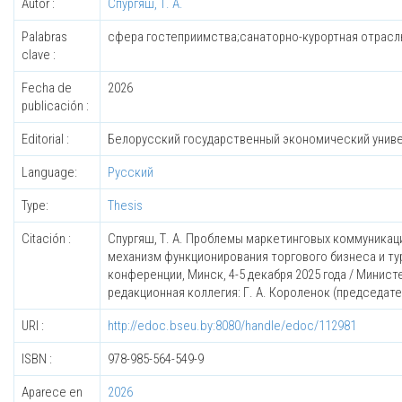
Autor :
Спургяш, Т. А.
Palabras
сфера гостеприимства;санаторно-курортная отрасл
clave :
Fecha de
2026
publicación :
Editorial :
Белорусский государственный экономический унив
Language:
Русский
Type:
Thesis
Citación :
Спургяш, Т. А. Проблемы маркетинговых коммуникаций 
механизм функционирования торгового бизнеса и ту
конференции, Минск, 4-5 декабря 2025 года / Мини
редакционная коллегия: Г. А. Короленок (председатель)
URI :
http://edoc.bseu.by:8080/handle/edoc/112981
ISBN :
978-985-564-549-9
Aparece en
2026