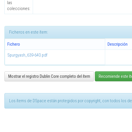
las
colecciones:
Ficheros en este ítem:
Fichero
Descripción
Spurgyash_639-640.pdf
Mostrar el registro Dublin Core completo del ítem
Recomiende este í
Los ítems de DSpace están protegidos por copyright, con todos los de