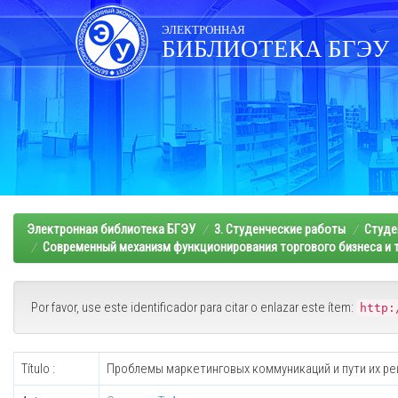
Skip
navigation
ЭЛЕКТРОННАЯ
БИБЛИОТЕКА БГЭУ
Электронная библиотека БГЭУ
3. Студенческие работы
Студе
Современный механизм функционирования торгового бизнеса и т
Por favor, use este identificador para citar o enlazar este ítem:
http:
Título :
Проблемы маркетинговых коммуникаций и пути их ре