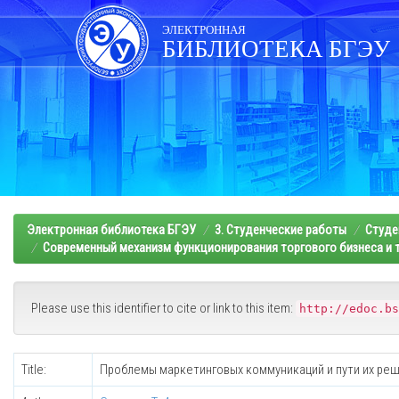
Skip
navigation
ЭЛЕКТРОННАЯ
БИБЛИОТЕКА БГЭУ
Электронная библиотека БГЭУ
3. Студенческие работы
Студе
Современный механизм функционирования торгового бизнеса и т
Please use this identifier to cite or link to this item:
http://edoc.bs
Title:
Проблемы маркетинговых коммуникаций и пути их реш