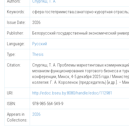
Authors:
Спургяш, Т. А.
Keywords:
сфера гостеприимства;санаторно-курортная отрасль
Issue Date:
2026
Publisher:
Белорусский государственный экономический униве
Language:
Русский
Type:
Thesis
Citation:
Спургяш, Т. А. Проблемы маркетинговых коммуникаций и
механизм функционирования торгового бизнеса и тур
конференции, Минск, 4-5 декабря 2025 года / Минист
коллегия: Г. А. Короленок (председатель) [и др.]. – Мин
URI:
http://edoc.bseu.by:8080/handle/edoc/112981
ISBN:
978-985-564-549-9
Appears in
2026
Collections: