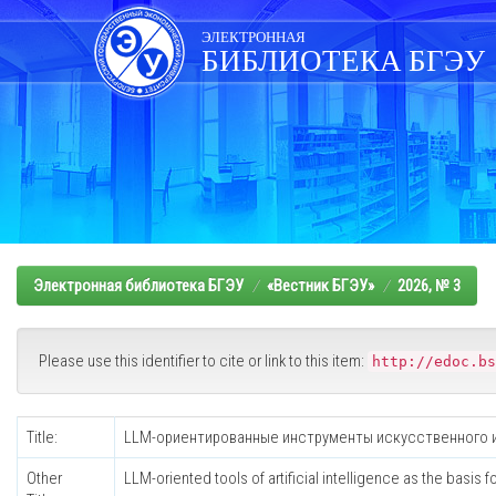
Skip
navigation
ЭЛЕКТРОННАЯ
БИБЛИОТЕКА БГЭУ
Электронная библиотека БГЭУ
«Вестник БГЭУ»
2026, № 3
Please use this identifier to cite or link to this item:
http://edoc.bs
Title:
LLM-ориентированные инструменты искусственного и
Other
LLM-oriented tools of artificial intelligence as the basis f