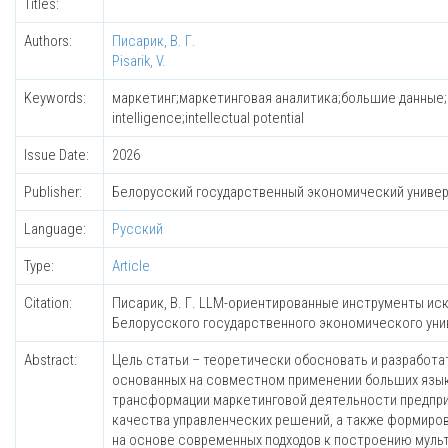
Titles:
Authors:
Писарик, В. Г.
Pisarik, V.
Keywords:
маркетинг;маркетинговая аналитика;большие данные;ис
intelligence;intellectual potential
Issue Date:
2026
Publisher:
Белорусский государственный экономический униве
Language:
Русский
Type:
Article
Citation:
Писарик, В. Г. LLM-ориентированные инструменты иск
Белорусского государственного экономического универ
Abstract:
Цель статьи – теоретически обосновать и разработ
основанных на совместном применении больших язык
трансформации маркетинговой деятельности предпри
качества управленческих решений, а также формиров
на основе современных подходов к построению мульт