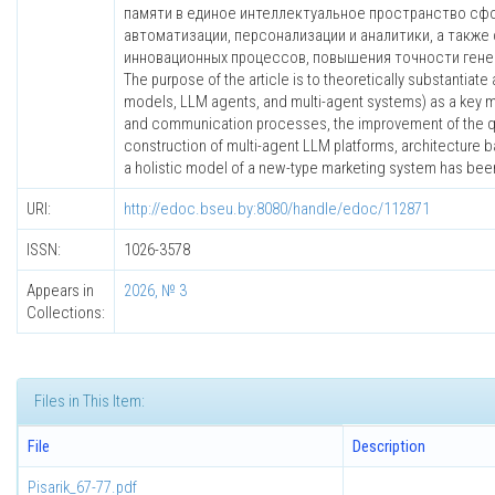
памяти в единое интеллектуальное пространство сф
автоматизации, персонализации и аналитики, а так
инновационных процессов, повышения точности гене
The purpose of the article is to theoretically substantiat
models, LLM agents, and multi-agent systems) as a key me
and communication processes, the improvement of the qua
construction of multi-agent LLM platforms, architecture
a holistic model of a new-type marketing system has bee
URI:
http://edoc.bseu.by:8080/handle/edoc/112871
ISSN:
1026-3578
Appears in
2026, № 3
Collections:
Files in This Item:
File
Description
Pisarik_67-77.pdf