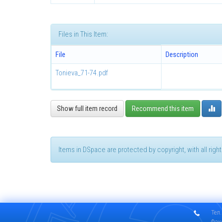
Files in This Item:
File
Description
Tonieva_71-74.pdf
Show full item record
Recommend this item
Items in DSpace are protected by copyright, with all rig
Тел.
Фак