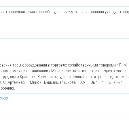
гии товародвижения;тара-оборудование;механизированная укладка това
вания тары-оборудования в торговле хозяйственными товарами / Л. М.
росы экономики и организации / Министерство высшего и среднего специ
 Трудового Красного Знамени государственный институт народного хоз
. С. Артемьев. – Минск : Вышэйшая школа, 1987. – Вып. 14. – С. 71-74. –
борник).
12513