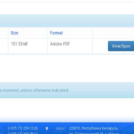
Size
Format
151.53 kB
Adobe PDF
View/Open
hts reserved, unless otherwise indicated.
:
(+375 17) 229-12-20,
Адрес:
220070, Республика Беларусь,
с:
(+375 17) 209-78-12
пр. Партизанский 26, г. Минск