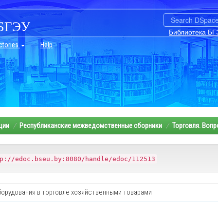
БГЭУ
Библиотека БГ
ctories
Help
ции
Республиканские межведомственные сборники
Торговля. Вопр
p://edoc.bseu.by:8080/handle/edoc/112513
орудования в торговле хозяйственными товарами