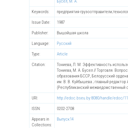
Бусел, М. А.
Keywords:
предприятия-грузоотправители;техноло
Issue Date:
1987
Publisher:
Вышэйшая школа
Language:
Русский
Type:
Article
Citation:
Тониева, Л. М. Эффективность использо
Тониева, М. А. Бусел // Торговля. Воп
образования БССР, Белорусский ордена
им. В. В. Куйбышева ; главный редактор А
(Республиканский межведомственный с
URI:
http://edoc.bseu.by:8080/handle/edoc/1
ISSN:
0202-2708
Appears in
Выпуск14
Collections: