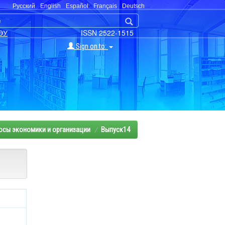
Русский
English
Español
Français
Deutsch
ЭУ
ISSN 2522-1515
Sign on to:
осы экономики и организации
Выпуск14