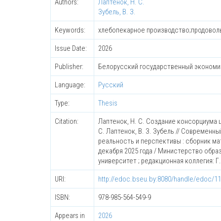
Authors:
Лаптенок, Н. С.
Зубель, В. З.
Keywords:
хлебопекарное производство;продоволь
Issue Date:
2026
Publisher:
Белорусский государственный экономи
Language:
Русский
Type:
Thesis
Citation:
Лаптенок, Н. С. Создание консорциума 
С. Лаптенок, В. З. Зубель // Современ
реальность и перспективы : сборник м
декабря 2025 года / Министерство обр
университет ; редакционная коллегия: Г. 
URI:
http://edoc.bseu.by:8080/handle/edoc/1
ISBN:
978-985-564-549-9
Appears in
2026