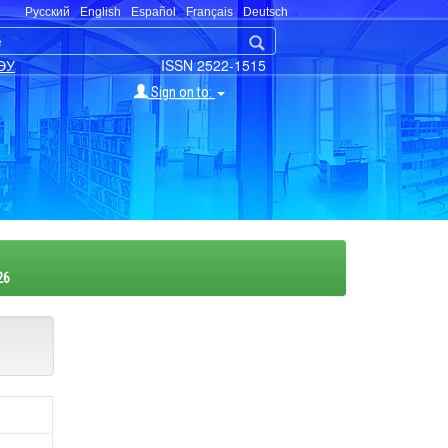
Русский
English
Español
Français
Deutsch
ЭУ
ISSN 2522-1515
Sign on to:
26