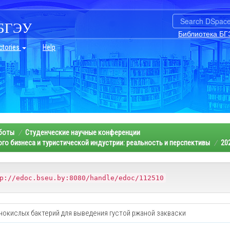
БГЭУ
Библиотека БГ
ctories
Help
аботы
Студенческие научные конференции
о бизнеса и туристической индустрии: реальность и перспективы
20
p://edoc.bseu.by:8080/handle/edoc/112510
окислых бактерий для выведения густой ржаной закваски