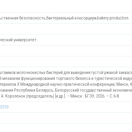
ственная безопасность;бактериальный консорциум;bakery production
ческий университет
штаммов молочнокислых бактерий для выведения густой ржаной закваск
ный механизм функционирования торгового бизнеса и туристической инду
атериалов X Международной научно-практической конференции, Минск, 4
азования Республики Беларусь, Белорусский государственный экономич
А. Короленок (председатель) [и др.]. – Минск : БГЭУ, 2026. – С.6-8.
12510