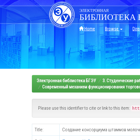
Skip
navigation
ЭЛЕКТРОННАЯ
БИБЛИОТЕКА 
Home
Browse
Dire
Электронная библиотека БГЭУ
3. Студенческие р
Современный механизм функционирования торговог
Please use this identifier to cite or link to this item:
htt
Title:
Создание консорциума штаммов молочн