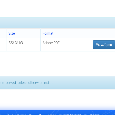
Size
Format
333.34 kB
Adobe PDF
View/Open
hts reserved, unless otherwise indicated.