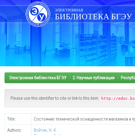
Skip
navigation
ЭЛЕКТРОННАЯ
БИБЛИОТЕКА БГЭУ
Электронная библиотека БГЭУ
2. Научные публикации
Респуб
Please use this identifier to cite or link to this item:
http://edoc.bs
Title:
Состояние технической оснащенности магазинов и п
Authors:
Войтик, Н. К.