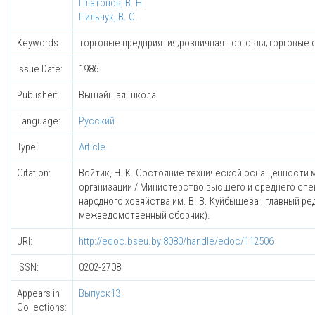
Платонов, В. Н.
Пильчук, В. С.
Keywords:
торговые предприятия;розничная торговля;торговые с
Issue Date:
1986
Publisher:
Вышэйшая школа
Language:
Русский
Type:
Article
Citation:
Войтик, Н. К. Состояние технической оснащенности маг
организации / Министерство высшего и среднего спе
народного хозяйства им. В. В. Куйбышева ; главный ред
межведомственный сборник).
URI:
http://edoc.bseu.by:8080/handle/edoc/112506
ISSN:
0202-2708
Appears in
Выпуск13
Collections: