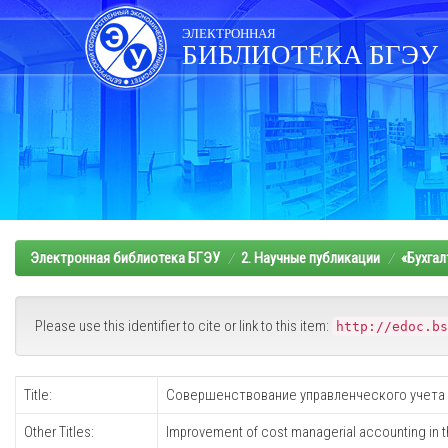
Skip
navigation
ЭЛЕКТРОННАЯ
БИБЛИОТЕКА БГЭУ
Электронная библиотека БГЭУ
2. Научные публикации
«Бухгал
Please use this identifier to cite or link to this item:
http://edoc.bs
Title:
Совершенствование управленческого учета з
Other Titles:
Improvement of cost managerial accounting in t