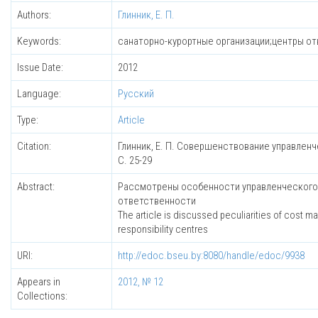
Authors:
Глинник, Е. П.
Keywords:
санаторно-курортные организации;центры от
Issue Date:
2012
Language:
Русский
Type:
Article
Citation:
Глинник, Е. П. Совершенствование управленческ
С. 25-29
Abstract:
Рассмотрены особенности управленческого у
ответственности
The article is discussed peculiarities of cost 
responsibility centres
URI:
http://edoc.bseu.by:8080/handle/edoc/9938
Appears in
2012, № 12
Collections: