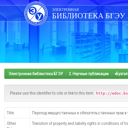
Skip
navigation
ЭЛЕКТРОННАЯ
БИБЛИОТЕКА БГЭУ
Электронная библиотека БГЭУ
2. Научные публикации
«Бухгал
Please use this identifier to cite or link to this item:
http://edoc.bs
Title:
Переход имущественных и обязательственных прав в
Other
Transition of property and liability rights in conditions of 