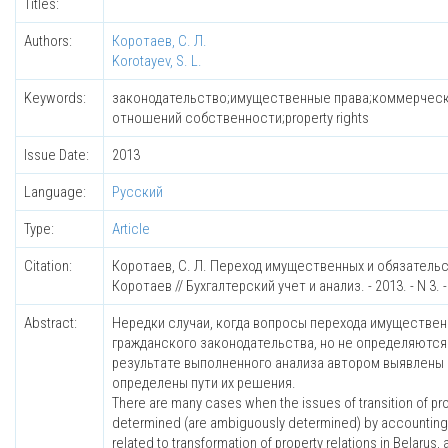
Titles:
Authors:
Коротаев, С. Л.
Korotayev, S. L.
Keywords:
законодательство;имущественные права;коммерческ
отношений собственности;property rights
Issue Date:
2013
Language:
Русский
Type:
Article
Citation:
Коротаев, С. Л. Переход имущественных и обязатель
Коротаев // Бухгалтерский учет и анализ. - 2013. - N 3. -
Abstract:
Нередки случаи, когда вопросы перехода имуществе
гражданского законодательства, но не определяются
результате выполненного анализа автором выявлены
определены пути их решения.
There are many cases when the issues of transition of prope
determined (are ambiguously determined) by accounting and
related to transformation of property relations in Belarus