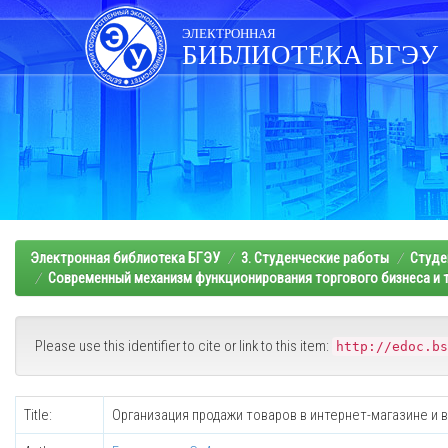
Skip
navigation
ЭЛЕКТРОННАЯ
БИБЛИОТЕКА БГЭУ
Электронная библиотека БГЭУ
3. Студенческие работы
Студе
Современный механизм функционирования торгового бизнеса и т
Please use this identifier to cite or link to this item:
http://edoc.bs
Title:
Организация продажи товаров в интернет-магазине и