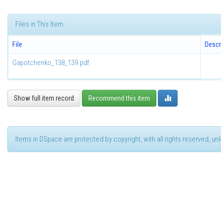
Files in This Item:
File
Descr
Gapotchenko_138_139.pdf
Show full item record
Recommend this item
Items in DSpace are protected by copyright, with all rights reserved, u