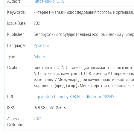
Authors:
Гапотченко, С. А.
Keywords:
интернет-магазины;исследования;торговые организац
Issue Date:
2021
Publisher:
Белорусский государственный экономический униве
Language:
Русский
Type:
Article
Citation:
Гапотченко, С. А. Организация продажи товаров в ин
А. Гапотченко; науч. рук. Л. С. Климченя // Совреме
материалы V Международной научно-практической конфе
Короленок (пред.) и др.] ; Министерство образования
URI:
http://edoc.bseu.by:8080/handle/edoc/90942
ISBN:
978-985-564-356-3
Appears in
2021
Collections: