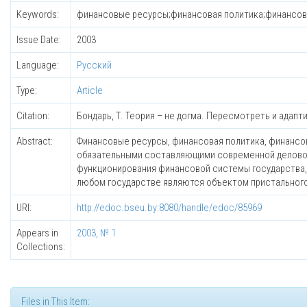
Keywords:
финансовые ресурсы;финансовая политика;финансовые
Issue Date:
2003
Language:
Русский
Type:
Article
Citation:
Бондарь, Т. Теория – не догма. Пересмотреть и адаптиров
Abstract:
Финансовые ресурсы, финансовая политика, финансов
обязательными составляющими современной деловой 
функционирования финансовой системы государства,
любом государстве являются объектом пристального
URI:
http://edoc.bseu.by:8080/handle/edoc/85969
Appears in
2003, № 1
Collections:
Files in This Item: