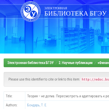
Skip
navigation
ЭЛЕКТРОННАЯ
БИБЛИОТЕКА БГЭУ
Электронная библиотека БГЭУ
2. Научные публикации
«Финанс
Please use this identifier to cite or link to this item:
http://edoc.bs
Title:
Теория – не догма. Пересмотреть и адаптировать к р
Authors:
Бондарь, Т. Е.