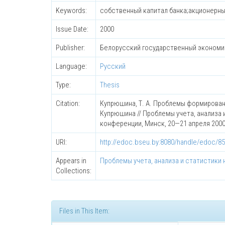
Keywords:
собственный капитал банка;акционерны
Issue Date:
2000
Publisher:
Белорусский государственный экономи
Language:
Русский
Type:
Thesis
Citation:
Купрюшина, Т. А. Проблемы формировани
Купрюшина // Проблемы учета, анализа 
конференции, Минск, 20—21 апреля 2000 г. /
URI:
http://edoc.bseu.by:8080/handle/edoc/8
Appears in
Проблемы учета, анализа и статистики 
Collections:
Files in This Item: