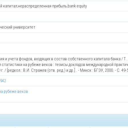
й капитал;нераспределенная прибыль;bank equity
ческий университет
я и учета фондов, входящих в состав собственного капитала банка / Т. 
и статистики на рубеже веков : тезисы докладов международной практи
 [редкол.: В.И. Стражев (отв. ред.) и др.] . - Минск : БГЭУ, 2000. - C. 49-
5942
на рубеже веков