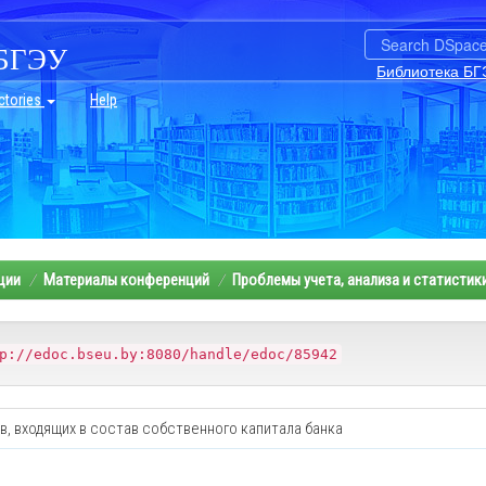
БГЭУ
Библиотека БГ
ctories
Help
ции
Материалы конференций
Проблемы учета, анализа и статистик
p://edoc.bseu.by:8080/handle/edoc/85942
, входящих в состав собственного капитала банка