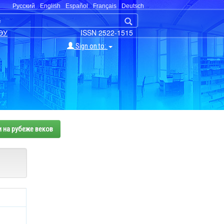
Русский
English
Español
Français
Deutsch
ЭУ
ISSN 2522-1515
Sign on to:
и на рубеже веков