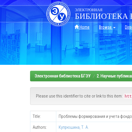
Skip
navigation
ЭЛЕКТРОННАЯ
БИБЛИОТЕКА 
Home
Browse
Dire
Электронная библиотека БГЭУ
2. Научные публика
Please use this identifier to cite or link to this item:
htt
Title:
Проблемы формирования и учета фондов
Authors:
Купрюшина, Т. А.