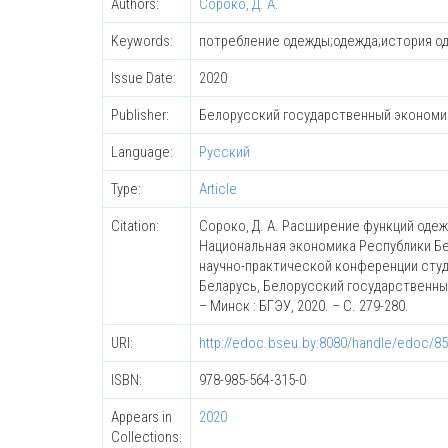
Authors:
Сороко, Д. А.
Keywords:
потребление одежды;одежда;история одеж
Issue Date:
2020
Publisher:
Белорусский государственный экономи
Language:
Русский
Type:
Article
Citation:
Сороко, Д. А. Расширение функций одежд
Национальная экономика Республики Бел
научно-практической конференции студе
Беларусь, Белорусский государственный 
– Минск : БГЭУ, 2020. – C. 279-280.
URI:
http://edoc.bseu.by:8080/handle/edoc/8
ISBN:
978-985-564-315-0
Appears in
2020
Collections: