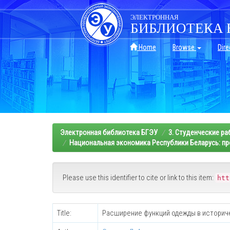
Skip
navigation
ЭЛЕКТРОННАЯ
БИБЛИОТЕКА 
Home
Browse
Dire
Электронная библиотека БГЭУ
3. Студенческие р
Национальная экономика Республики Беларусь: пр
Please use this identifier to cite or link to this item:
htt
Title:
Расширение функций одежды в историч