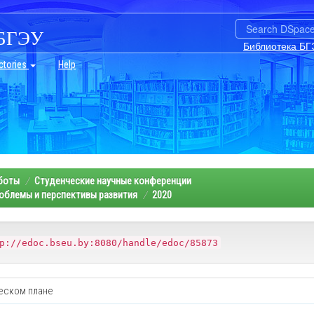
БГЭУ
Библиотека БГ
ctories
Help
аботы
Студенческие научные конференции
облемы и перспективы развития
2020
p://edoc.bseu.by:8080/handle/edoc/85873
еском плане