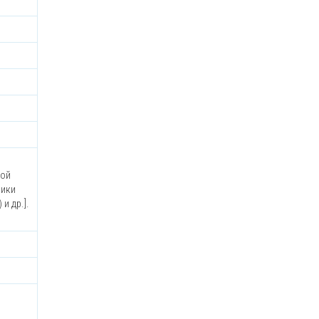
ной
лики
и др.].