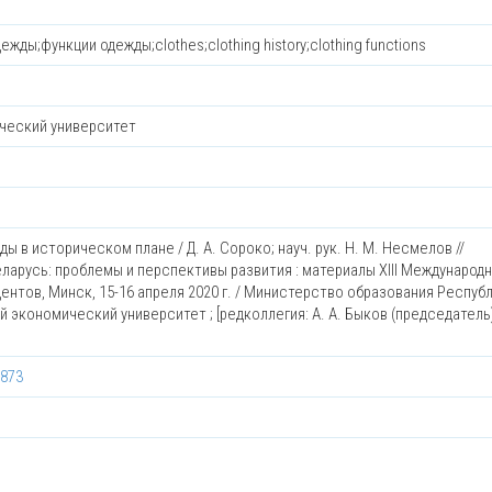
ды;функции одежды;clothes;clothing history;clothing functions
ческий университет
ы в историческом плане / Д. А. Сороко; науч. рук. Н. М. Несмелов //
арусь: проблемы и перспективы развития : материалы XIII Международ
нтов, Минск, 15-16 апреля 2020 г. / Министерство образования Респуб
экономический университет ; [редколлегия: А. А. Быков (председатель) 
5873