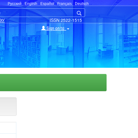
Русский
English
Español
Français
Deutsch
ЭУ
ISSN 2522-1515
Sign on to: