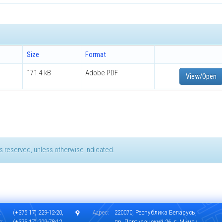
Size
Format
171.4 kB
Adobe PDF
View/Open
hts reserved, unless otherwise indicated.
:
(+375 17) 229-12-20,
Адрес:
220070, Республика Беларусь,
с:
(+375 17) 209-78-12
пр. Партизанский 26, г. Минск