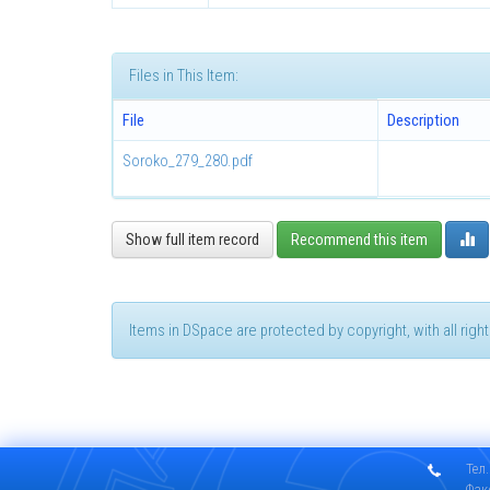
Files in This Item:
File
Description
Soroko_279_280.pdf
Show full item record
Recommend this item
Items in DSpace are protected by copyright, with all rig
Тел.
Фак