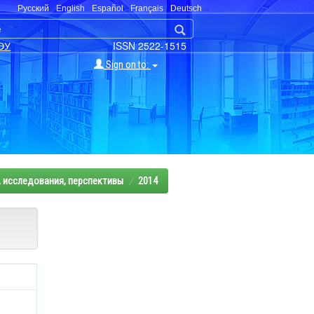
Русский
English
Español
Français
Deutsch
ЭУ
ISSN 2522-1515
Sign on to:
 исследования, перспективы
2014