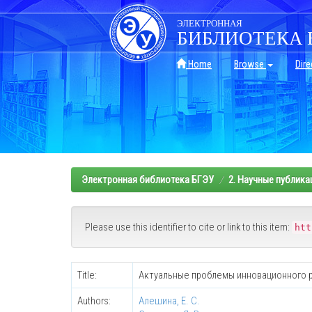
Skip
navigation
ЭЛЕКТРОННАЯ
БИБЛИОТЕКА 
Home
Browse
Dire
Электронная библиотека БГЭУ
2. Научные публика
Please use this identifier to cite or link to this item:
htt
Title:
Актуальные проблемы инновационного 
Authors:
Алешина, Е. С.