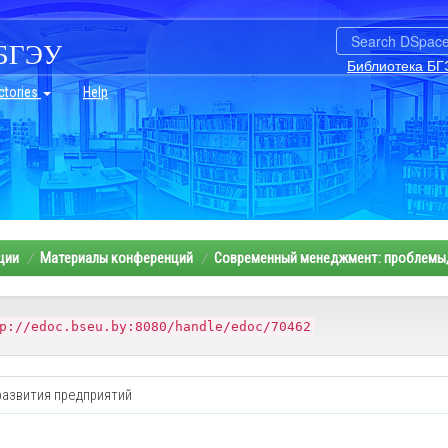
БГЭУ
Библиотека БГ
ctories
Help
ции
Материалы конференций
Современный менеджмент: проблемы,
p://edoc.bseu.by:8080/handle/edoc/70462
развития предприятий