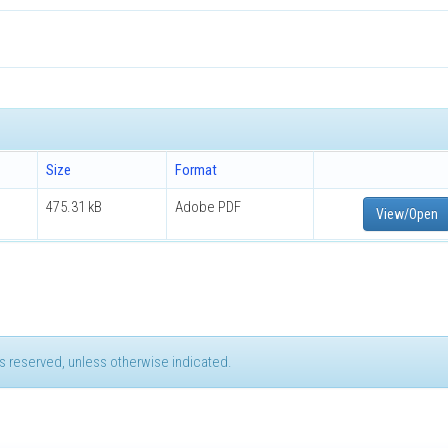
Size
Format
475.31 kB
Adobe PDF
View/Open
hts reserved, unless otherwise indicated.