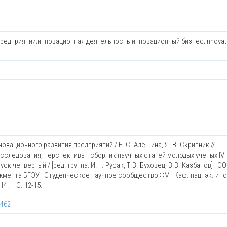
редприятии;инновационная деятельность;инновационный бизнес;innovat
овационного развития предприятий / Е. С. Алешина, Я. В. Скрипник //
следования, перспективы : сборник научных статей молодых ученых IV
 четвертый / [ред. группа: И.Н. Русак, Т.В. Буховец, В.В. Казбанов] ; О
жмента БГЭУ ; Студенческое научное сообщество ФМ ; Каф. нац. эк. и го
4. – С. 12-15.
0462