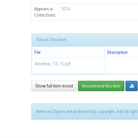
Appears in
2014
Collections:
Files in This Item:
File
Description
Aleshina._12_15.pdf
Show full item record
Recommend this item
Items in DSpace are protected by copyright, with all rig