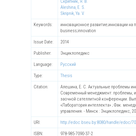
Скрипник, Я. В.
Aleshina, E. S.
Skripnik, Ya. V.
Keywords:
инновационное развитие;инновации на п
business;innovation
Issue Date:
2014
Publisher:
Энциклопедикс
Language:
Русский
Type:
Thesis
Citation:
Алешина, Е. С. Актуальные проблемы инн
Современный менеджмент: проблемы, ис
заочной сателлитной конференции. Выпуск
«Лаборатория интеллекта» ; Фак. менед
управления. - Минск : Энциклопедикс, 201
URI:
http://edoc.bseu.by:8080/handle/edoc/7
ISBN:
978-985-7090-37-2