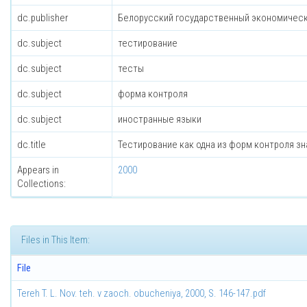
dc.publisher
Белорусский государственный экономическ
dc.subject
тестирование
dc.subject
тесты
dc.subject
форма контроля
dc.subject
иностранные языки
dc.title
Тестирование как одна из форм контроля з
Appears in
2000
Collections:
Files in This Item:
File
Tereh T. L. Nov. teh. v zaoch. obucheniya, 2000, S. 146-147.pdf