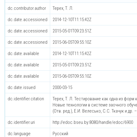
dc.contributor.author
Терех, Т. Л.
dc.date.accessioned
2014-12-10T11:15:42Z
dc.date.accessioned
2015-05-01T09:23:51Z
dc.date.accessioned
2015-06-05T09:55:10Z
dc.date.available
2014-12-10T11:15:42Z
dc.date.available
2015-05-01T09:23:51Z
dc.date.available
2015-06-05T09:55:10Z
dc.date.issued
2000-03-15
dc.identifier.citation
Терех, Т. Л. Тестирование как одна из форм
Новые технологии в системе заочного обучени
(Отв. ред.), Е.И. Велесько, С.С. Ткачук и др. –
dc.identifier.uri
http://edoc.bseu.by:8080/handle/edoc/6900
dc.language
Русский