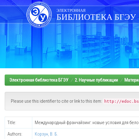
Skip
navigation
ЭЛЕКТРОННАЯ
БИБЛИОТЕКА БГЭУ
Электронная библиотека БГЭУ
2. Научные публикации
Матери
Please use this identifier to cite or link to this item:
http://edoc.bs
Title:
Международный франчайзинг: новые условия для бел
Authors:
Корзун, В. Б.