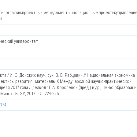
 типография;проектный менеджмент;инновационные проекты;управлени
nt
ческий университет
та / И. С. Донских; науч. рук. В. В. Рабцевич // Национальная экономика
пективы развития : материалы X Международной научно-практической
ля 2017 года / [редкол.: Г.А. Короленок (пред.) и др.] ; М-во образовани
Минск : БГЭУ, 2017. - С. 224-226.
8174