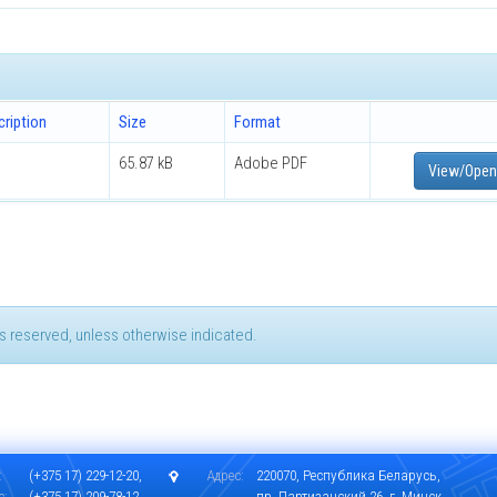
ription
Size
Format
65.87 kB
Adobe PDF
View/Open
hts reserved, unless otherwise indicated.
:
(+375 17) 229-12-20,
Адрес:
220070, Республика Беларусь,
с:
(+375 17) 209-78-12
пр. Партизанский 26, г. Минск