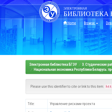
Skip
navigation
ЭЛЕКТРОННАЯ
БИБЛИОТЕКА 
Home
Browse
Dire
Электронная библиотека БГЭУ
3. Студенческие р
Национальная экономика Республики Беларусь: пр
Please use this identifier to cite or link to this item:
htt
Title:
Управление рисками проекта