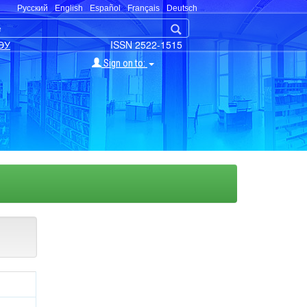
Русский
English
Español
Français
Deutsch
ЭУ
ISSN 2522-1515
Sign on to: