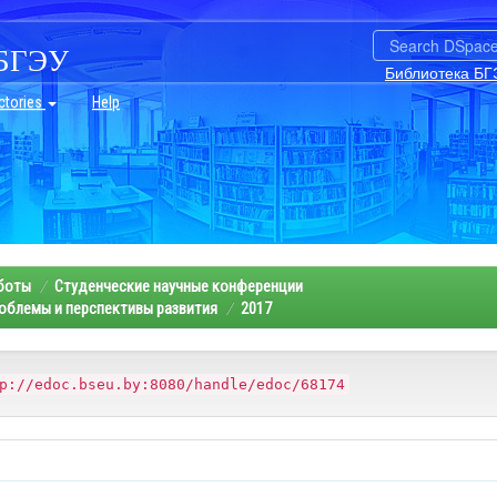
БГЭУ
Библиотека БГ
ctories
Help
аботы
Студенческие научные конференции
облемы и перспективы развития
2017
p://edoc.bseu.by:8080/handle/edoc/68174