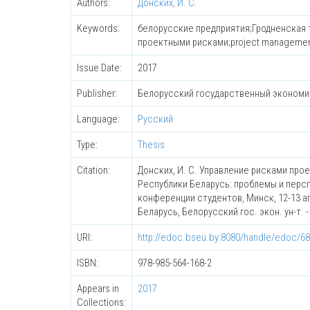
Authors:
Донских, И. С.
Keywords:
белорусские предприятия;Гродненская
проектными рисками;project manageme
Issue Date:
2017
Publisher:
Белорусский государственный экономи
Language:
Русский
Type:
Thesis
Citation:
Донских, И. С. Управление рисками проек
Республики Беларусь: проблемы и перс
конференции студентов, Минск, 12-13 апре
Беларусь, Белорусский гос. экон. ун-т. - 
URI:
http://edoc.bseu.by:8080/handle/edoc/6
ISBN:
978-985-564-168-2
Appears in
2017
Collections: