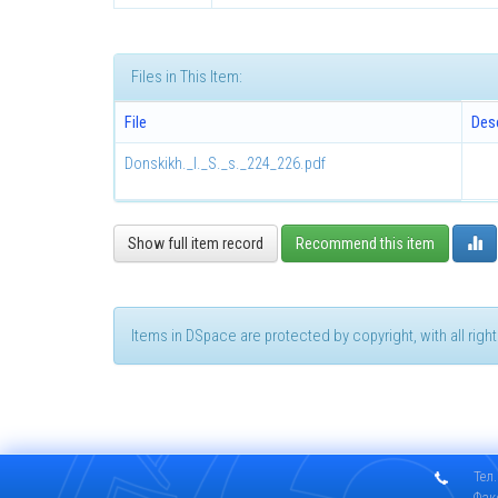
Files in This Item:
File
Desc
Donskikh._I._S._s._224_226.pdf
Show full item record
Recommend this item
Items in DSpace are protected by copyright, with all rig
Тел.
Фак