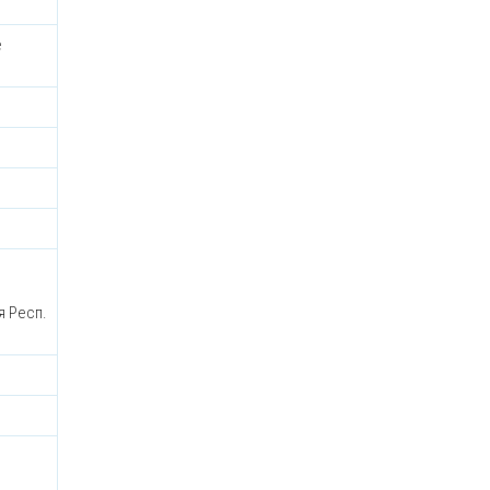
е
я Респ.