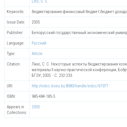
Liho, S. S.
Keywords:
бюджетирование;финансовый бюджет;бюджет доходов
Issue Date:
2005
Publisher:
Белорусский государственный экономический униве
Language:
Русский
Type:
Article
Citation:
Лихо, С. С. Некоторые аспекты бюджетирования хозяй
материалы II научно-практической конференции, Бобруйск
БГЭУ, 2005. - С. 232-233.
URI:
http://edoc.bseu.by:8080/handle/edoc/67977
ISBN:
985-484-185-5
Appears in
2005
Collections: