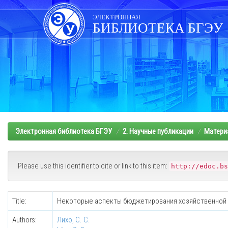
Skip
navigation
ЭЛЕКТРОННАЯ
БИБЛИОТЕКА БГЭУ
Электронная библиотека БГЭУ
2. Научные публикации
Матери
Please use this identifier to cite or link to this item:
http://edoc.bs
Title:
Некоторые аспекты бюджетирования хозяйственной 
Authors:
Лихо, С. С.