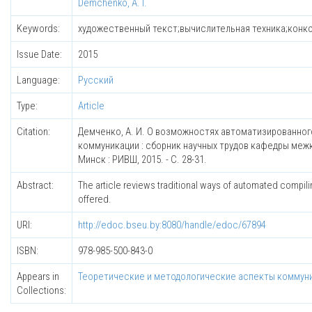
Demchenko, A. I.
Keywords:
художественный текст;вычислительная техника;конкорд
Issue Date:
2015
Language:
Русский
Type:
Article
Citation:
Демченко, А. И. О возможностях автоматизированного
коммуникации : сборник научных трудов кафедры меж
Минск : РИВШ, 2015. - С. 28-31.
Abstract:
The article reviews traditional ways of automated compi
offered.
URI:
http://edoc.bseu.by:8080/handle/edoc/67894
ISBN:
978-985-500-843-0
Appears in
Теоретические и методологические аспекты коммуни
Collections: