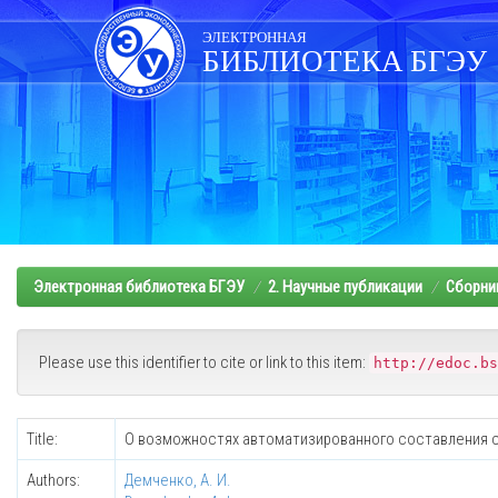
Skip
navigation
ЭЛЕКТРОННАЯ
БИБЛИОТЕКА БГЭУ
Электронная библиотека БГЭУ
2. Научные публикации
Сборни
Please use this identifier to cite or link to this item:
http://edoc.bs
Title:
О возможностях автоматизированного составления с
Authors:
Демченко, А. И.