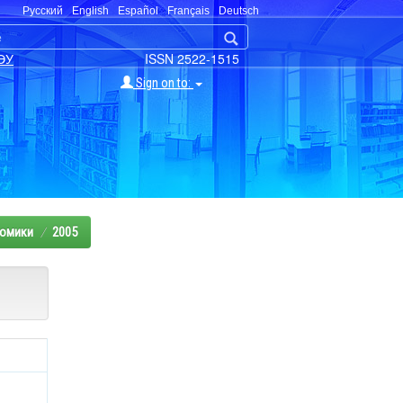
Русский
English
Español
Français
Deutsch
ЭУ
ISSN 2522-1515
Sign on to:
номики
2005