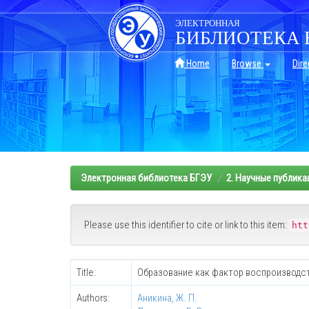
Skip
navigation
ЭЛЕКТРОННАЯ
БИБЛИОТЕКА 
Home
Browse
Dire
Электронная библиотека БГЭУ
2. Научные публика
Please use this identifier to cite or link to this item:
htt
Title:
Образование как фактор воспроизводс
Authors:
Аникина, Ж. П.