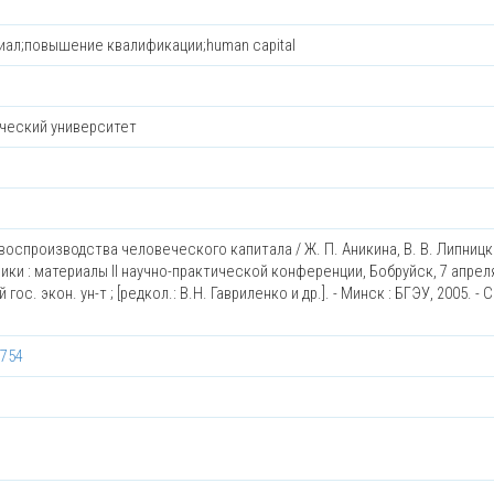
иал;повышение квалификации;human capital
ческий университет
воспроизводства человеческого капитала / Ж. П. Аникина, В. В. Липницка
и : материалы II научно-практической конференции, Бобруйск, 7 апрел
с. экон. ун-т ; [редкол.: В.Н. Гавриленко и др.]. - Минск : БГЭУ, 2005. - С
7754