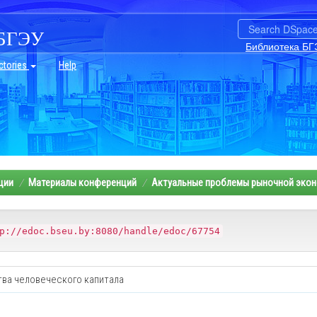
БГЭУ
Библиотека БГ
ctories
Help
ции
Материалы конференций
Актуальные проблемы рыночной эко
p://edoc.bseu.by:8080/handle/edoc/67754
тва человеческого капитала