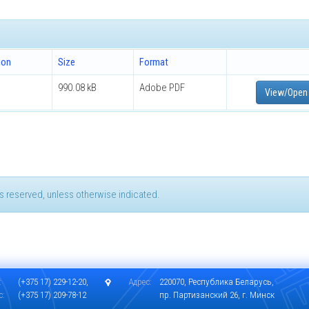
ion
Size
Format
990.08 kB
Adobe PDF
View/Open
hts reserved, unless otherwise indicated.
:
(+375 17) 229-12-20,
Адрес:
220070, Республика Беларусь,
с:
(+375 17) 209-78-12
пр. Партизанский 26, г. Минск