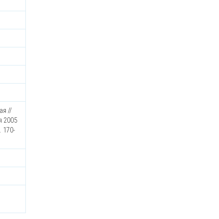
я //
я 2005
. 170-