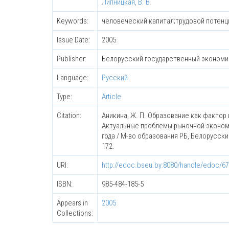
Липницкая, В. В.
Keywords:
человеческий капитал;трудовой потенц
Issue Date:
2005
Publisher:
Белорусский государственный экономи
Language:
Русский
Type:
Article
Citation:
Аникина, Ж. П. Образование как фактор 
Актуальные проблемы рыночной экономик
года / М-во образования РБ, Белорусский го
172.
URI:
http://edoc.bseu.by:8080/handle/edoc/6
ISBN:
985-484-185-5
Appears in
2005
Collections: