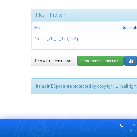
Files in This Item:
File
Descript
Anikina_Zh._P._170_172.pdf
Show full item record
Recommend this item
Items in DSpace are protected by copyright, with all rig
Тел.
Фак