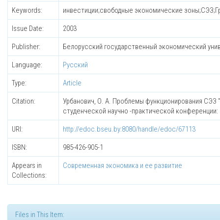
Keywords:
инвестиции;свободные экономические зоны;СЭЗ;Гр
Issue Date:
2003
Publisher:
Белорусский государственный экономический уни
Language:
Русский
Type:
Article
Citation:
Урбанович, О. А. Проблемы функционирования СЭЗ "Г
студенческой научно -практической конференции: В 2 
URI:
http://edoc.bseu.by:8080/handle/edoc/67113
ISBN:
985-426-905-1
Appears in
Современная экономика и ее развитие
Collections:
Files in This Item: