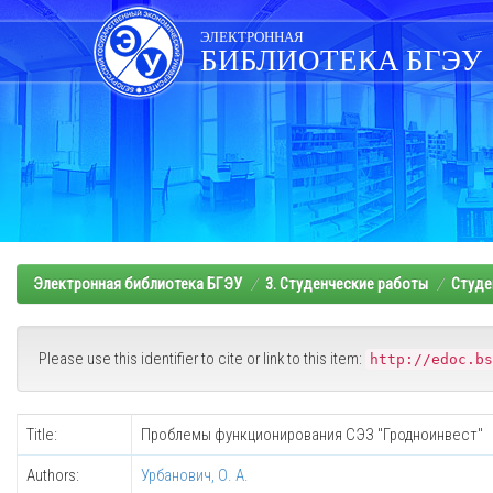
Skip
navigation
ЭЛЕКТРОННАЯ
БИБЛИОТЕКА БГЭУ
Электронная библиотека БГЭУ
3. Студенческие работы
Студе
Please use this identifier to cite or link to this item:
http://edoc.bs
Title:
Проблемы функционирования СЭЗ "Гродноинвест"
Authors:
Урбанович, О. А.