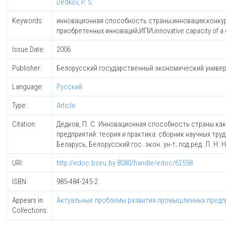
Dedkov, P. S.
Keywords:
инновационная способность страны;инновации;конку
приобретенных инноваций;ИПИ;innovative capacity of a c
Issue Date:
2006
Publisher:
Белорусский государственный экономический униве
Language:
Русский
Type:
Article
Citation:
Дедков, П. С. Инновационная способность страны ка
предприятий: теория и практика: сборник научных т
Беларусь, Белорусский гос. экон. ун-т; под ред. Л. Н. 
URI:
http://edoc.bseu.by:8080/handle/edoc/62558
ISBN:
985-484-245-2
Appears in
Актуальные проблемы развития промышленных предпр
Collections: