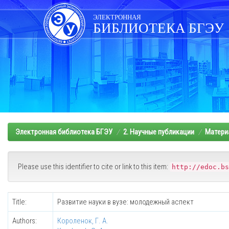
Skip
navigation
ЭЛЕКТРОННАЯ
БИБЛИОТЕКА БГЭУ
Электронная библиотека БГЭУ
2. Научные публикации
Матери
Please use this identifier to cite or link to this item:
http://edoc.bs
Title:
Развитие науки в вузе: молодежный аспект
Authors:
Короленок, Г. А.