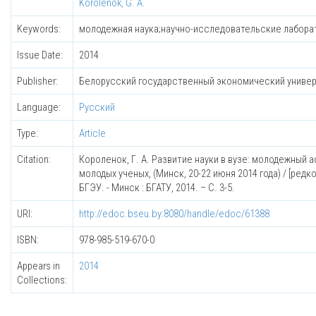
Korolenok, G. A.
Keywords:
молодежная наука;научно-исследовательские лаборато
Issue Date:
2014
Publisher:
Белорусский государственный экономический униве
Language:
Русский
Type:
Article
Citation:
Короленок, Г. А. Развитие науки в вузе: молодежный 
молодых ученых, (Минск, 20-22 июня 2014 года) / [редко
БГЭУ. - Минск : БГАТУ, 2014. – С. 3-5.
URI:
http://edoc.bseu.by:8080/handle/edoc/61388
ISBN:
978-985-519-670-0
Appears in
2014
Collections: